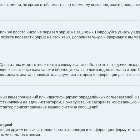
него времени, но время отображается по-прежнему неверное, значит, неправ
или же просто никто не перевёл phpBB на ваш язык. Попробуйте узнать у ад
ами можете перевести phpBB на свой язык. Дополнительную информацию вы мо
дно из них может относиться к вашему званию, обычно это звёздочки, квадр
ние известно как «аватара» и обычно уникально для каждого пользователя. О
использовать аватары, свяжитесь с администратором конференции для выясне
нных вами сообщений или идентифицируют определённых пользователей: на
установлены её администратором. Пожалуйста, не засоряйте конференцию н
тратор понизят значение вашего счётчика сообщений.
ренцию!
щения другим пользователям через встроенную в конференцию форму, и толь
мными пользователями.