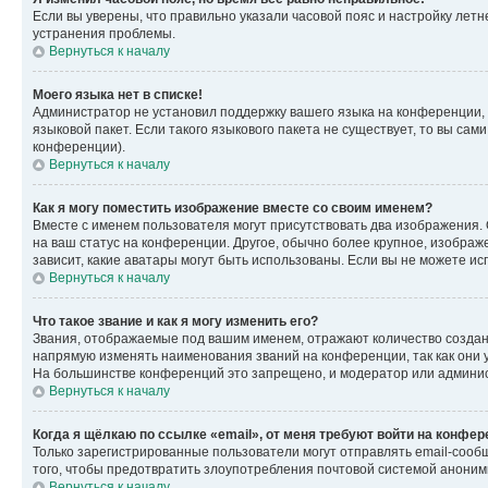
Если вы уверены, что правильно указали часовой пояс и настройку лет
устранения проблемы.
Вернуться к началу
Моего языка нет в списке!
Администратор не установил поддержку вашего языка на конференции, 
языковой пакет. Если такого языкового пакета не существует, то вы с
конференции).
Вернуться к началу
Как я могу поместить изображение вместе со своим именем?
Вместе с именем пользователя могут присутствовать два изображения. О
на ваш статус на конференции. Другое, обычно более крупное, изображе
зависит, какие аватары могут быть использованы. Если вы не можете 
Вернуться к началу
Что такое звание и как я могу изменить его?
Звания, отображаемые под вашим именем, отражают количество созда
напрямую изменять наименования званий на конференции, так как они 
На большинстве конференций это запрещено, и модератор или админис
Вернуться к началу
Когда я щёлкаю по ссылке «email», от меня требуют войти на конфе
Только зарегистрированные пользователи могут отправлять email-сооб
того, чтобы предотвратить злоупотребления почтовой системой анони
Вернуться к началу