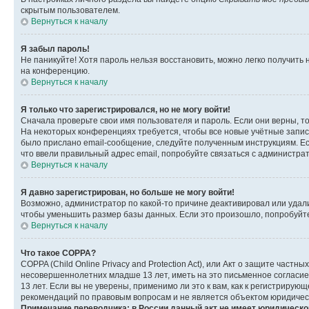
скрытым пользователем.
Вернуться к началу
Я забыл пароль!
Не паникуйте! Хотя пароль нельзя восстановить, можно легко получить
на конференцию.
Вернуться к началу
Я только что зарегистрировался, но не могу войти!
Сначала проверьте свои имя пользователя и пароль. Если они верны, т
На некоторых конференциях требуется, чтобы все новые учётные запис
было прислано email-сообщение, следуйте полученным инструкциям. Есл
что ввели правильный адрес email, попробуйте связаться с администра
Вернуться к началу
Я давно зарегистрирован, но больше не могу войти!
Возможно, администратор по какой-то причине деактивировал или удал
чтобы уменьшить размер базы данных. Если это произошло, попробуйте 
Вернуться к началу
Что такое COPPA?
COPPA (Child Online Privacy and Protection Act), или Акт о защите час
несовершеннолетних младше 13 лет, иметь на это письменное согласи
13 лет. Если вы не уверены, применимо ли это к вам, как к регистриру
рекомендаций по правовым вопросам и не является объектом юридичес
Примечание переводчика: в России данный акт не имеет юридическо