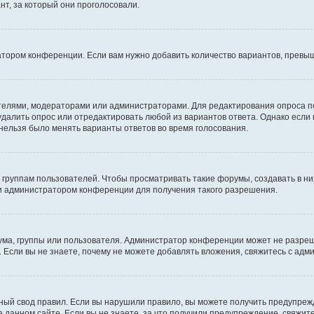
т, за который они проголосовали.
атором конференции. Если вам нужно добавить количество вариантов, превы
дателями, модераторами или администраторами. Для редактирования опроса п
 удалить опрос или отредактировать любой из вариантов ответа. Однако если
 нельзя было менять варианты ответов во время голосования.
руппам пользователей. Чтобы просматривать такие форумы, создавать в них
и администратором конференции для получения такого разрешения.
ма, группы или пользователя. Администратор конференции может не разре
 Если вы не знаете, почему не можете добавлять вложения, свяжитесь с ад
ый свод правил. Если вы нарушили правило, вы можете получить предупреж
 данном сайте. Если вы не знаете, за что получили предупреждение, свяжи