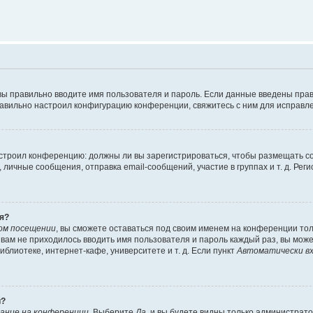
вы правильно вводите имя пользователя и пароль. Если данные введены прав
равильно настроил конфигурацию конференции, свяжитесь с ним для исправле
 настроил конференцию: должны ли вы зарегистрироваться, чтобы размещать 
чные сообщения, отправка email-сообщений, участие в группах и т. д. Регис
я?
ом посещении
, вы сможете оставаться под своим именем на конференции тол
ы вам не приходилось вводить имя пользователя и пароль каждый раз, вы мож
блиотеке, интернет-кафе, университете и т. д. Если пункт
Автоматически вх
й?
ание на конференции
. Выберите
Да
, и вы будете видны только администрат