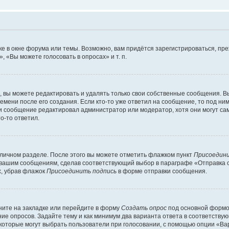
е в окне форума или темы. Возможно, вам придётся зарегистрироваться, пр
 «Вы можете голосовать в опросах» и т. п.
вы можете редактировать и удалять только свои собственные сообщения. В
емени после его создания. Если кто-то уже ответил на сообщение, то под ни
сли сообщение редактировал администратор или модератор, хотя они могут са
о-то ответил.
 личном разделе. После этого вы можете отметить флажком пункт
Присоедини
 вашим сообщениям, сделав соответствующий выбор в параграфе «Отправка 
х, убрав флажок
Присоединить подпись
в форме отправки сообщения.
ите на закладке или перейдите в форму
Создать опрос
под основной формой
ние опросов. Задайте тему и как минимум два варианта ответа в соответству
 которые могут выбрать пользователи при голосовании, с помощью опции «Вар