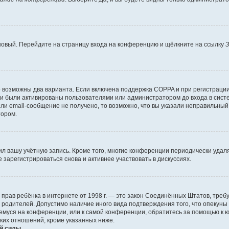
 новый. Перейдите на страницу входа на конференцию и щёлкните на ссылку
З
о возможны два варианта. Если включена поддержка COPPA и при регистрации 
и были активированы пользователями или администратором до входа в систе
и email-сообщение не получено, то возможно, что вы указали неправильный 
тором.
ил вашу учётную запись. Кроме того, многие конференции периодически уда
зарегистрироваться снова и активнее участвовать в дискуссиях.
тных прав ребёнка в интернете от 1998 г. — это закон Соединённых Штатов, т
е родителей. Допустимо наличие иного вида подтверждения того, что опек
ющемуся на конференции, или к самой конференции, обратитесь за помощью к 
ких отношений, кроме указанных ниже.
й силы.