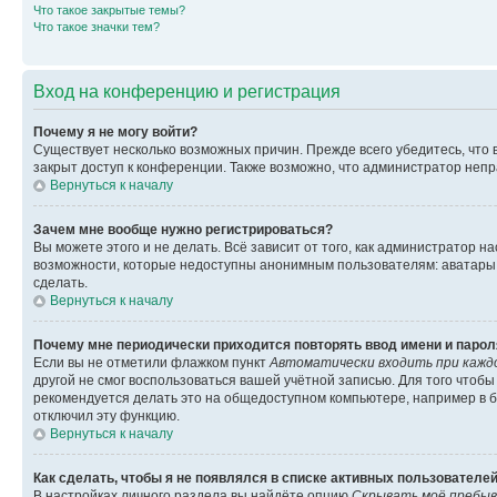
Что такое закрытые темы?
Что такое значки тем?
Вход на конференцию и регистрация
Почему я не могу войти?
Существует несколько возможных причин. Прежде всего убедитесь, что 
закрыт доступ к конференции. Также возможно, что администратор неп
Вернуться к началу
Зачем мне вообще нужно регистрироваться?
Вы можете этого и не делать. Всё зависит от того, как администратор
возможности, которые недоступны анонимным пользователям: аватары, ли
сделать.
Вернуться к началу
Почему мне периодически приходится повторять ввод имени и парол
Если вы не отметили флажком пункт
Автоматически входить при кажд
другой не смог воспользоваться вашей учётной записью. Для того чтоб
рекомендуется делать это на общедоступном компьютере, например в би
отключил эту функцию.
Вернуться к началу
Как сделать, чтобы я не появлялся в списке активных пользователе
В настройках личного раздела вы найдёте опцию
Скрывать моё пребыв