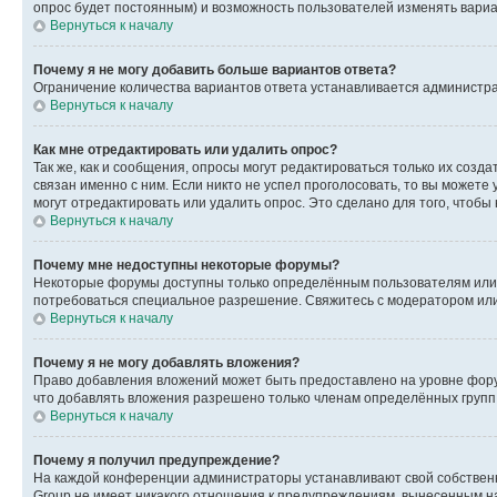
опрос будет постоянным) и возможность пользователей изменять вариан
Вернуться к началу
Почему я не могу добавить больше вариантов ответа?
Ограничение количества вариантов ответа устанавливается администр
Вернуться к началу
Как мне отредактировать или удалить опрос?
Так же, как и сообщения, опросы могут редактироваться только их соз
связан именно с ним. Если никто не успел проголосовать, то вы можете
могут отредактировать или удалить опрос. Это сделано для того, чтобы
Вернуться к началу
Почему мне недоступны некоторые форумы?
Некоторые форумы доступны только определённым пользователям или г
потребоваться специальное разрешение. Свяжитесь с модератором ил
Вернуться к началу
Почему я не могу добавлять вложения?
Право добавления вложений может быть предоставлено на уровне фору
что добавлять вложения разрешено только членам определённых групп.
Вернуться к началу
Почему я получил предупреждение?
На каждой конференции администраторы устанавливают свой собственн
Group не имеет никакого отношения к предупреждениям, вынесенным на