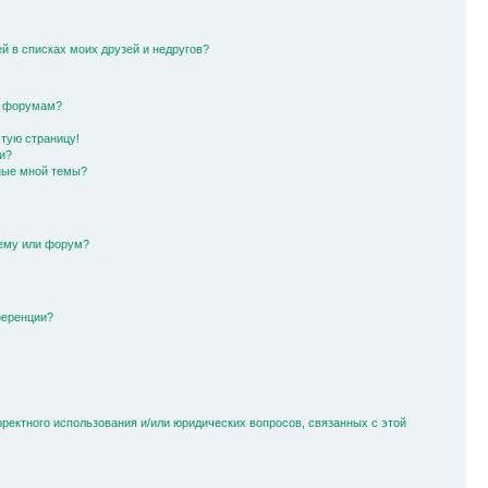
й в списках моих друзей и недругов?
и форумам?
стую страницу!
и?
ные мной темы?
тему или форум?
ференции?
рректного использования и/или юридических вопросов, связанных с этой