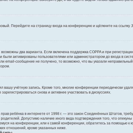
 новый. Перейдите на страницу входа на конференцию и щёлкните на ссылку
З
о возможны два варианта. Если включена поддержка COPPA и при регистрации 
и были активированы пользователями или администратором до входа в систе
и email-сообщение не получено, то возможно, что вы указали неправильный 
тором.
ил вашу учётную запись. Кроме того, многие конференции периодически уда
зарегистрироваться снова и активнее участвовать в дискуссиях.
тных прав ребёнка в интернете от 1998 г. — это закон Соединённых Штатов, т
е родителей. Допустимо наличие иного вида подтверждения того, что опек
ющемуся на конференции, или к самой конференции, обратитесь за помощью к 
ких отношений, кроме указанных ниже.
й силы.