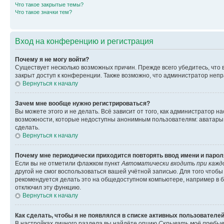
Что такое закрытые темы?
Что такое значки тем?
Вход на конференцию и регистрация
Почему я не могу войти?
Существует несколько возможных причин. Прежде всего убедитесь, что 
закрыт доступ к конференции. Также возможно, что администратор неп
Вернуться к началу
Зачем мне вообще нужно регистрироваться?
Вы можете этого и не делать. Всё зависит от того, как администратор
возможности, которые недоступны анонимным пользователям: аватары, ли
сделать.
Вернуться к началу
Почему мне периодически приходится повторять ввод имени и парол
Если вы не отметили флажком пункт
Автоматически входить при кажд
другой не смог воспользоваться вашей учётной записью. Для того чтоб
рекомендуется делать это на общедоступном компьютере, например в би
отключил эту функцию.
Вернуться к началу
Как сделать, чтобы я не появлялся в списке активных пользователе
В настройках личного раздела вы найдёте опцию
Скрывать моё пребыв