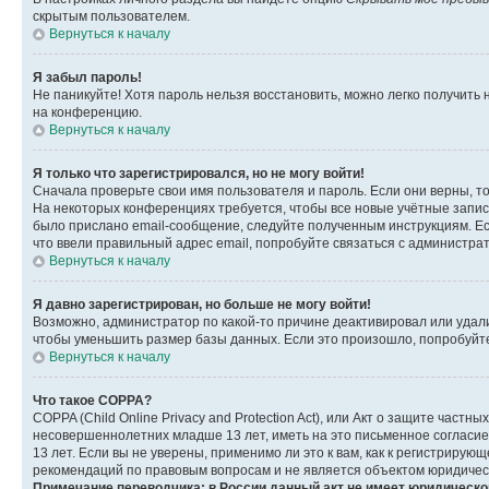
скрытым пользователем.
Вернуться к началу
Я забыл пароль!
Не паникуйте! Хотя пароль нельзя восстановить, можно легко получить
на конференцию.
Вернуться к началу
Я только что зарегистрировался, но не могу войти!
Сначала проверьте свои имя пользователя и пароль. Если они верны, т
На некоторых конференциях требуется, чтобы все новые учётные запис
было прислано email-сообщение, следуйте полученным инструкциям. Есл
что ввели правильный адрес email, попробуйте связаться с администра
Вернуться к началу
Я давно зарегистрирован, но больше не могу войти!
Возможно, администратор по какой-то причине деактивировал или удал
чтобы уменьшить размер базы данных. Если это произошло, попробуйте 
Вернуться к началу
Что такое COPPA?
COPPA (Child Online Privacy and Protection Act), или Акт о защите час
несовершеннолетних младше 13 лет, иметь на это письменное согласи
13 лет. Если вы не уверены, применимо ли это к вам, как к регистриру
рекомендаций по правовым вопросам и не является объектом юридичес
Примечание переводчика: в России данный акт не имеет юридическо