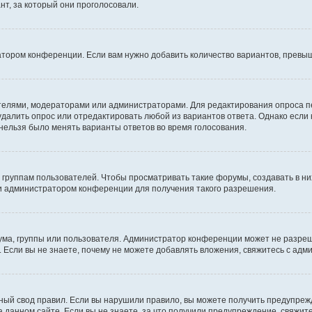
т, за который они проголосовали.
атором конференции. Если вам нужно добавить количество вариантов, превы
дателями, модераторами или администраторами. Для редактирования опроса п
 удалить опрос или отредактировать любой из вариантов ответа. Однако если
 нельзя было менять варианты ответов во время голосования.
руппам пользователей. Чтобы просматривать такие форумы, создавать в них
и администратором конференции для получения такого разрешения.
ма, группы или пользователя. Администратор конференции может не разре
 Если вы не знаете, почему не можете добавлять вложения, свяжитесь с ад
ый свод правил. Если вы нарушили правило, вы можете получить предупреж
 данном сайте. Если вы не знаете, за что получили предупреждение, свяжи