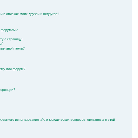
й в списках моих друзей и недругов?
и форумам?
стую страницу!
и?
ные мной темы?
тему или форум?
ференции?
рректного использования и/или юридических вопросов, связанных с этой