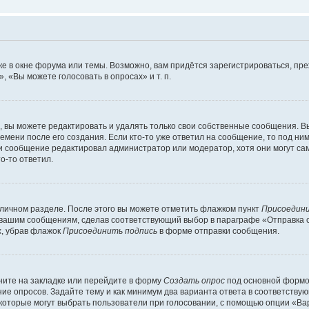
е в окне форума или темы. Возможно, вам придётся зарегистрироваться, пр
 «Вы можете голосовать в опросах» и т. п.
вы можете редактировать и удалять только свои собственные сообщения. В
емени после его создания. Если кто-то уже ответил на сообщение, то под ни
сли сообщение редактировал администратор или модератор, хотя они могут са
о-то ответил.
 личном разделе. После этого вы можете отметить флажком пункт
Присоедини
 вашим сообщениям, сделав соответствующий выбор в параграфе «Отправка 
х, убрав флажок
Присоединить подпись
в форме отправки сообщения.
ите на закладке или перейдите в форму
Создать опрос
под основной формой
ние опросов. Задайте тему и как минимум два варианта ответа в соответству
 которые могут выбрать пользователи при голосовании, с помощью опции «Вар