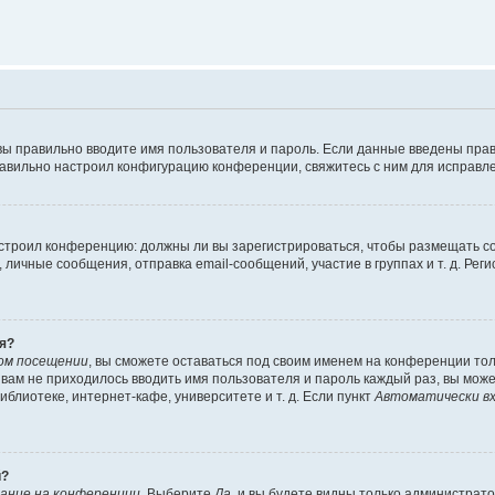
вы правильно вводите имя пользователя и пароль. Если данные введены прав
равильно настроил конфигурацию конференции, свяжитесь с ним для исправле
 настроил конференцию: должны ли вы зарегистрироваться, чтобы размещать 
чные сообщения, отправка email-сообщений, участие в группах и т. д. Регис
я?
ом посещении
, вы сможете оставаться под своим именем на конференции тол
ы вам не приходилось вводить имя пользователя и пароль каждый раз, вы мож
блиотеке, интернет-кафе, университете и т. д. Если пункт
Автоматически вх
й?
ание на конференции
. Выберите
Да
, и вы будете видны только администрат