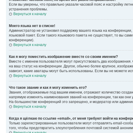
Если вы уверены, что правильно указали часовой пояс и настройку лет
устранения проблемы.
Вернуться к началу
Моего языка нет в списке!
Администратор не установил поддержку вашего языка на конференции, 
языковой пакет. Если такого языкового пакета не существует, то вы с
конференции).
Вернуться к началу
Как я могу поместить изображение вместе со своим именем?
Вместе с именем пользователя могут присутствовать два изображения. О
на ваш статус на конференции. Другое, обычно более крупное, изображе
зависит, какие аватары могут быть использованы. Если вы не можете 
Вернуться к началу
Что такое звание и как я могу изменить его?
Звания, отображаемые под вашим именем, отражают количество созда
напрямую изменять наименования званий на конференции, так как они 
На большинстве конференций это запрещено, и модератор или админис
Вернуться к началу
Когда я щёлкаю по ссылке «email», от меня требуют войти на конфе
Только зарегистрированные пользователи могут отправлять email-сооб
того, чтобы предотвратить злоупотребления почтовой системой анони
Вернуться к началу