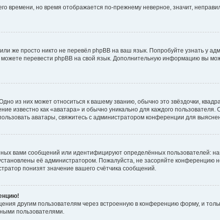
него времени, но время отображается по-прежнему неверное, значит, неправ
или же просто никто не перевёл phpBB на ваш язык. Попробуйте узнать у ад
ами можете перевести phpBB на свой язык. Дополнительную информацию вы мо
дно из них может относиться к вашему званию, обычно это звёздочки, квадр
ние известно как «аватара» и обычно уникально для каждого пользователя. О
использовать аватары, свяжитесь с администратором конференции для выясне
нных вами сообщений или идентифицируют определённых пользователей: на
установлены её администратором. Пожалуйста, не засоряйте конференцию н
тратор понизят значение вашего счётчика сообщений.
ренцию!
щения другим пользователям через встроенную в конференцию форму, и толь
мными пользователями.