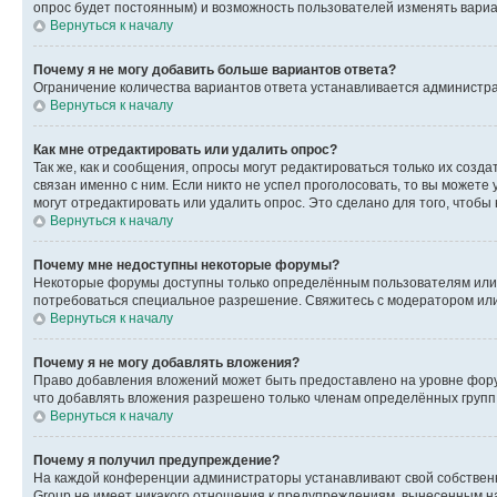
опрос будет постоянным) и возможность пользователей изменять вариан
Вернуться к началу
Почему я не могу добавить больше вариантов ответа?
Ограничение количества вариантов ответа устанавливается администр
Вернуться к началу
Как мне отредактировать или удалить опрос?
Так же, как и сообщения, опросы могут редактироваться только их соз
связан именно с ним. Если никто не успел проголосовать, то вы можете
могут отредактировать или удалить опрос. Это сделано для того, чтобы
Вернуться к началу
Почему мне недоступны некоторые форумы?
Некоторые форумы доступны только определённым пользователям или г
потребоваться специальное разрешение. Свяжитесь с модератором ил
Вернуться к началу
Почему я не могу добавлять вложения?
Право добавления вложений может быть предоставлено на уровне фору
что добавлять вложения разрешено только членам определённых групп.
Вернуться к началу
Почему я получил предупреждение?
На каждой конференции администраторы устанавливают свой собственн
Group не имеет никакого отношения к предупреждениям, вынесенным на