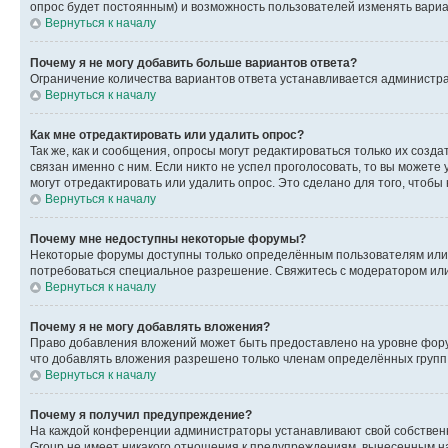
опрос будет постоянным) и возможность пользователей изменять вариан
Вернуться к началу
Почему я не могу добавить больше вариантов ответа?
Ограничение количества вариантов ответа устанавливается администр
Вернуться к началу
Как мне отредактировать или удалить опрос?
Так же, как и сообщения, опросы могут редактироваться только их соз
связан именно с ним. Если никто не успел проголосовать, то вы можете
могут отредактировать или удалить опрос. Это сделано для того, чтобы
Вернуться к началу
Почему мне недоступны некоторые форумы?
Некоторые форумы доступны только определённым пользователям или г
потребоваться специальное разрешение. Свяжитесь с модератором ил
Вернуться к началу
Почему я не могу добавлять вложения?
Право добавления вложений может быть предоставлено на уровне фору
что добавлять вложения разрешено только членам определённых групп.
Вернуться к началу
Почему я получил предупреждение?
На каждой конференции администраторы устанавливают свой собственн
Group не имеет никакого отношения к предупреждениям, вынесенным на