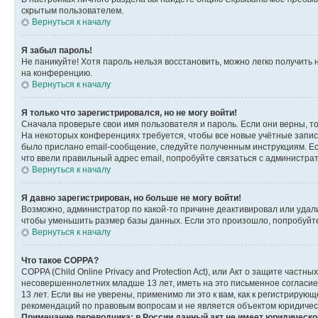
скрытым пользователем.
Вернуться к началу
Я забыл пароль!
Не паникуйте! Хотя пароль нельзя восстановить, можно легко получить
на конференцию.
Вернуться к началу
Я только что зарегистрировался, но не могу войти!
Сначала проверьте свои имя пользователя и пароль. Если они верны, т
На некоторых конференциях требуется, чтобы все новые учётные запис
было прислано email-сообщение, следуйте полученным инструкциям. Есл
что ввели правильный адрес email, попробуйте связаться с администра
Вернуться к началу
Я давно зарегистрирован, но больше не могу войти!
Возможно, администратор по какой-то причине деактивировал или удал
чтобы уменьшить размер базы данных. Если это произошло, попробуйте 
Вернуться к началу
Что такое COPPA?
COPPA (Child Online Privacy and Protection Act), или Акт о защите час
несовершеннолетних младше 13 лет, иметь на это письменное согласи
13 лет. Если вы не уверены, применимо ли это к вам, как к регистриру
рекомендаций по правовым вопросам и не является объектом юридичес
Примечание переводчика: в России данный акт не имеет юридическо