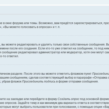
е в окне форума или темы. Возможно, вам придётся зарегистрироваться, пр
 «Вы можете голосовать в опросах» и т. п.
вы можете редактировать и удалять только свои собственные сообщения. В
емени после его создания. Если кто-то уже ответил на сообщение, то под ни
сли сообщение редактировал администратор или модератор, хотя они могут са
о-то ответил.
 личном разделе. После этого вы можете отметить флажком пункт
Присоедини
 вашим сообщениям, сделав соответствующий выбор в параграфе «Отправка 
х, убрав флажок
Присоединить подпись
в форме отправки сообщения.
ите на закладке или перейдите в форму
Создать опрос
под основной формой
ние опросов. Задайте тему и как минимум два варианта ответа в соответству
 которые могут выбрать пользователи при голосовании, с помощью опции «Вар