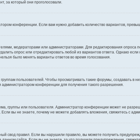
т, за который они проголосовали.
атором конференции. Если вам нужно добавить количество вариантов, превы
дателями, модераторами или администраторами. Для редактирования опроса п
 удалить опрос или отредактировать любой из вариантов ответа. Однако если
 нельзя было менять варианты ответов во время голосования.
руппам пользователей. Чтобы просматривать такие форумы, создавать в них
и администратором конференции для получения такого разрешения.
ма, группы или пользователя. Администратор конференции может не разре
 Если вы не знаете, почему не можете добавлять вложения, свяжитесь с ад
ый свод правил. Если вы нарушили правило, вы можете получить предупреж
 данном сайте. Если вы не знаете, за что получили предупреждение, свяжи