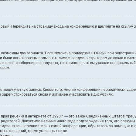
 новый. Перейдите на страницу входа на конференцию и щёлкните на ссылку
З
о возможны два варианта. Если включена поддержка COPPA и при регистрации 
и были активированы пользователями или администратором до входа в систе
и email-сообщение не получено, то возможно, что вы указали неправильный 
тором.
ил вашу учётную запись. Кроме того, многие конференции периодически уда
зарегистрироваться снова и активнее участвовать в дискуссиях.
тных прав ребёнка в интернете от 1998 г. — это закон Соединённых Штатов, т
е родителей. Допустимо наличие иного вида подтверждения того, что опек
ющемуся на конференции, или к самой конференции, обратитесь за помощью к 
ких отношений, кроме указанных ниже.
й силы.