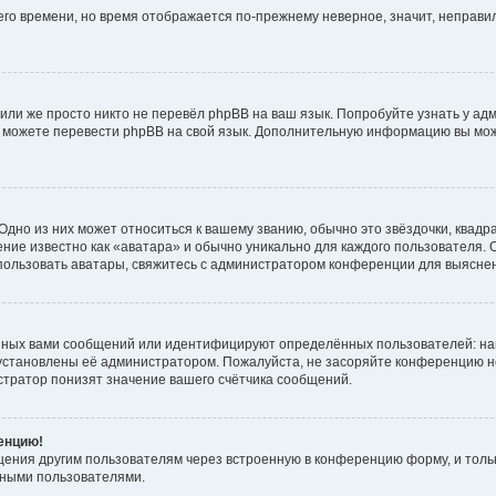
него времени, но время отображается по-прежнему неверное, значит, неправ
или же просто никто не перевёл phpBB на ваш язык. Попробуйте узнать у ад
ами можете перевести phpBB на свой язык. Дополнительную информацию вы мо
дно из них может относиться к вашему званию, обычно это звёздочки, квадр
ние известно как «аватара» и обычно уникально для каждого пользователя. О
использовать аватары, свяжитесь с администратором конференции для выясне
нных вами сообщений или идентифицируют определённых пользователей: на
установлены её администратором. Пожалуйста, не засоряйте конференцию н
тратор понизят значение вашего счётчика сообщений.
ренцию!
щения другим пользователям через встроенную в конференцию форму, и толь
мными пользователями.