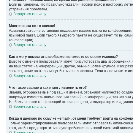
Если вы уверены, что правильно указали часовой пояс и настройку лет
устранения проблемы.
Вернуться к началу
Моего языка нет в списке!
Администратор не установил поддержку вашего языка на конференции, 
языковой пакет. Если такого языкового пакета не существует, то вы с
конференции).
Вернуться к началу
Как я могу поместить изображение вместе со своим именем?
Вместе с именем пользователя могут присутствовать два изображения. О
на ваш статус на конференции. Другое, обычно более крупное, изображе
зависит, какие аватары могут быть использованы. Если вы не можете 
Вернуться к началу
Что такое звание и как я могу изменить его?
Звания, отображаемые под вашим именем, отражают количество созда
напрямую изменять наименования званий на конференции, так как они 
На большинстве конференций это запрещено, и модератор или админис
Вернуться к началу
Когда я щёлкаю по ссылке «email», от меня требуют войти на конфе
Только зарегистрированные пользователи могут отправлять email-сооб
того, чтобы предотвратить злоупотребления почтовой системой анони
Вернуться к началу