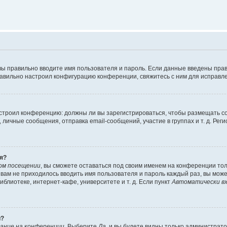
вы правильно вводите имя пользователя и пароль. Если данные введены прав
равильно настроил конфигурацию конференции, свяжитесь с ним для исправле
 настроил конференцию: должны ли вы зарегистрироваться, чтобы размещать 
чные сообщения, отправка email-сообщений, участие в группах и т. д. Регис
я?
ом посещении
, вы сможете оставаться под своим именем на конференции тол
ы вам не приходилось вводить имя пользователя и пароль каждый раз, вы мож
блиотеке, интернет-кафе, университете и т. д. Если пункт
Автоматически вх
й?
ание на конференции
. Выберите
Да
, и вы будете видны только администрат