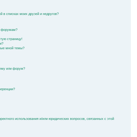
й в списках моих друзей и недругов?
и форумам?
стую страницу!
и?
ные мной темы?
тему или форум?
ференции?
рректного использования и/или юридических вопросов, связанных с этой