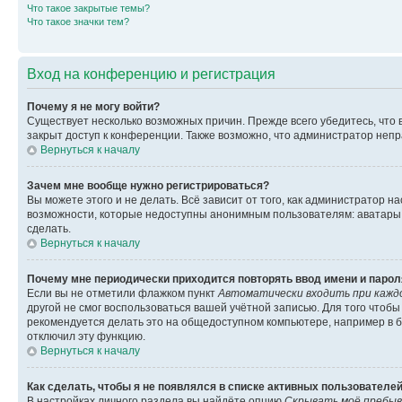
Что такое закрытые темы?
Что такое значки тем?
Вход на конференцию и регистрация
Почему я не могу войти?
Существует несколько возможных причин. Прежде всего убедитесь, что 
закрыт доступ к конференции. Также возможно, что администратор неп
Вернуться к началу
Зачем мне вообще нужно регистрироваться?
Вы можете этого и не делать. Всё зависит от того, как администратор
возможности, которые недоступны анонимным пользователям: аватары, ли
сделать.
Вернуться к началу
Почему мне периодически приходится повторять ввод имени и парол
Если вы не отметили флажком пункт
Автоматически входить при кажд
другой не смог воспользоваться вашей учётной записью. Для того чтоб
рекомендуется делать это на общедоступном компьютере, например в би
отключил эту функцию.
Вернуться к началу
Как сделать, чтобы я не появлялся в списке активных пользователе
В настройках личного раздела вы найдёте опцию
Скрывать моё пребыв