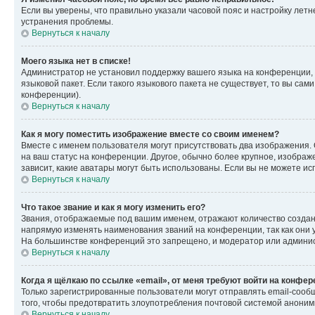
Если вы уверены, что правильно указали часовой пояс и настройку лет
устранения проблемы.
Вернуться к началу
Моего языка нет в списке!
Администратор не установил поддержку вашего языка на конференции, 
языковой пакет. Если такого языкового пакета не существует, то вы с
конференции).
Вернуться к началу
Как я могу поместить изображение вместе со своим именем?
Вместе с именем пользователя могут присутствовать два изображения. О
на ваш статус на конференции. Другое, обычно более крупное, изображе
зависит, какие аватары могут быть использованы. Если вы не можете 
Вернуться к началу
Что такое звание и как я могу изменить его?
Звания, отображаемые под вашим именем, отражают количество созда
напрямую изменять наименования званий на конференции, так как они 
На большинстве конференций это запрещено, и модератор или админис
Вернуться к началу
Когда я щёлкаю по ссылке «email», от меня требуют войти на конфе
Только зарегистрированные пользователи могут отправлять email-сооб
того, чтобы предотвратить злоупотребления почтовой системой анони
Вернуться к началу