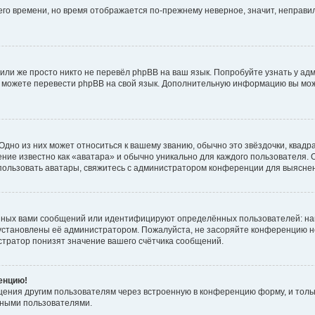
него времени, но время отображается по-прежнему неверное, значит, неправ
или же просто никто не перевёл phpBB на ваш язык. Попробуйте узнать у ад
ами можете перевести phpBB на свой язык. Дополнительную информацию вы мо
дно из них может относиться к вашему званию, обычно это звёздочки, квадр
ние известно как «аватара» и обычно уникально для каждого пользователя. О
использовать аватары, свяжитесь с администратором конференции для выясне
нных вами сообщений или идентифицируют определённых пользователей: на
установлены её администратором. Пожалуйста, не засоряйте конференцию н
тратор понизят значение вашего счётчика сообщений.
ренцию!
щения другим пользователям через встроенную в конференцию форму, и толь
мными пользователями.