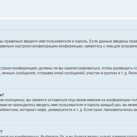
вы правильно вводите имя пользователя и пароль. Если данные введены прав
равильно настроил конфигурацию конференции, свяжитесь с ним для исправле
 настроил конференцию: должны ли вы зарегистрироваться, чтобы размещать 
чные сообщения, отправка email-сообщений, участие в группах и т. д. Регис
я?
ом посещении
, вы сможете оставаться под своим именем на конференции тол
ы вам не приходилось вводить имя пользователя и пароль каждый раз, вы мож
блиотеке, интернет-кафе, университете и т. д. Если пункт
Автоматически вх
й?
ание на конференции
. Выберите
Да
, и вы будете видны только администрат