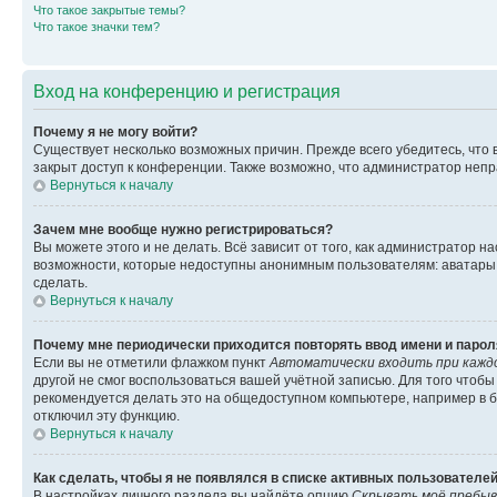
Что такое закрытые темы?
Что такое значки тем?
Вход на конференцию и регистрация
Почему я не могу войти?
Существует несколько возможных причин. Прежде всего убедитесь, что 
закрыт доступ к конференции. Также возможно, что администратор неп
Вернуться к началу
Зачем мне вообще нужно регистрироваться?
Вы можете этого и не делать. Всё зависит от того, как администратор
возможности, которые недоступны анонимным пользователям: аватары, ли
сделать.
Вернуться к началу
Почему мне периодически приходится повторять ввод имени и парол
Если вы не отметили флажком пункт
Автоматически входить при кажд
другой не смог воспользоваться вашей учётной записью. Для того чтоб
рекомендуется делать это на общедоступном компьютере, например в би
отключил эту функцию.
Вернуться к началу
Как сделать, чтобы я не появлялся в списке активных пользователе
В настройках личного раздела вы найдёте опцию
Скрывать моё пребыв