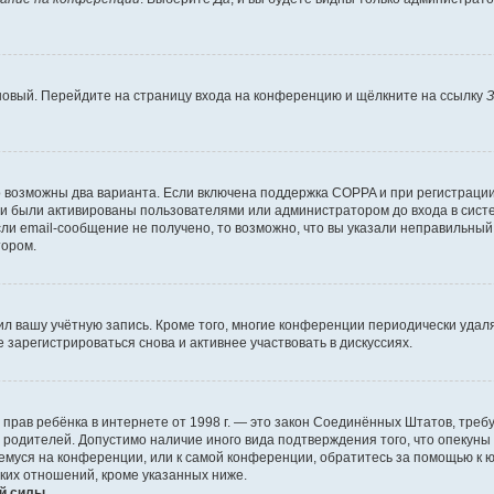
 новый. Перейдите на страницу входа на конференцию и щёлкните на ссылку
З
о возможны два варианта. Если включена поддержка COPPA и при регистрации 
и были активированы пользователями или администратором до входа в систе
и email-сообщение не получено, то возможно, что вы указали неправильный 
тором.
ил вашу учётную запись. Кроме того, многие конференции периодически уда
зарегистрироваться снова и активнее участвовать в дискуссиях.
тных прав ребёнка в интернете от 1998 г. — это закон Соединённых Штатов, т
е родителей. Допустимо наличие иного вида подтверждения того, что опек
ющемуся на конференции, или к самой конференции, обратитесь за помощью к 
ких отношений, кроме указанных ниже.
й силы.