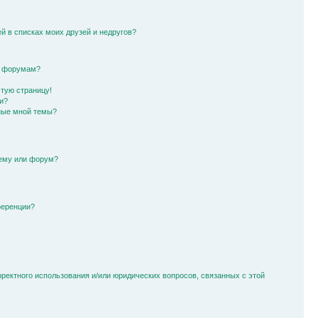
й в списках моих друзей и недругов?
и форумам?
стую страницу!
и?
ные мной темы?
тему или форум?
ференции?
рректного использования и/или юридических вопросов, связанных с этой