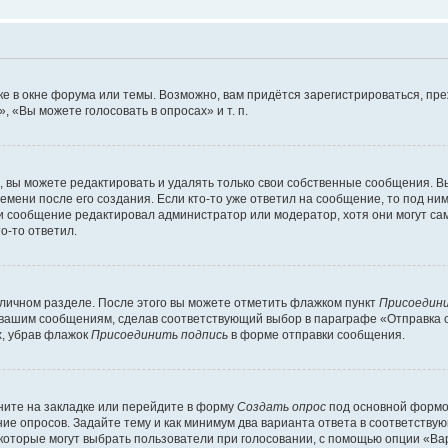
е в окне форума или темы. Возможно, вам придётся зарегистрироваться, пр
 «Вы можете голосовать в опросах» и т. п.
вы можете редактировать и удалять только свои собственные сообщения. В
емени после его создания. Если кто-то уже ответил на сообщение, то под ни
сли сообщение редактировал администратор или модератор, хотя они могут са
о-то ответил.
 личном разделе. После этого вы можете отметить флажком пункт
Присоедини
 вашим сообщениям, сделав соответствующий выбор в параграфе «Отправка 
х, убрав флажок
Присоединить подпись
в форме отправки сообщения.
ите на закладке или перейдите в форму
Создать опрос
под основной формой
ние опросов. Задайте тему и как минимум два варианта ответа в соответству
 которые могут выбрать пользователи при голосовании, с помощью опции «Вар