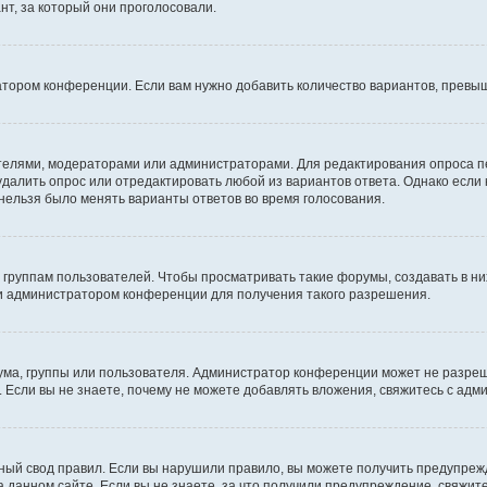
т, за который они проголосовали.
атором конференции. Если вам нужно добавить количество вариантов, превы
дателями, модераторами или администраторами. Для редактирования опроса п
 удалить опрос или отредактировать любой из вариантов ответа. Однако если
 нельзя было менять варианты ответов во время голосования.
руппам пользователей. Чтобы просматривать такие форумы, создавать в них
и администратором конференции для получения такого разрешения.
ма, группы или пользователя. Администратор конференции может не разре
 Если вы не знаете, почему не можете добавлять вложения, свяжитесь с ад
ый свод правил. Если вы нарушили правило, вы можете получить предупреж
 данном сайте. Если вы не знаете, за что получили предупреждение, свяжи