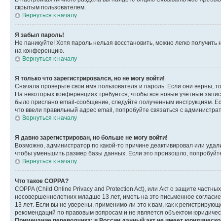
скрытым пользователем.
Вернуться к началу
Я забыл пароль!
Не паникуйте! Хотя пароль нельзя восстановить, можно легко получить
на конференцию.
Вернуться к началу
Я только что зарегистрировался, но не могу войти!
Сначала проверьте свои имя пользователя и пароль. Если они верны, т
На некоторых конференциях требуется, чтобы все новые учётные запис
было прислано email-сообщение, следуйте полученным инструкциям. Есл
что ввели правильный адрес email, попробуйте связаться с администра
Вернуться к началу
Я давно зарегистрирован, но больше не могу войти!
Возможно, администратор по какой-то причине деактивировал или удал
чтобы уменьшить размер базы данных. Если это произошло, попробуйте 
Вернуться к началу
Что такое COPPA?
COPPA (Child Online Privacy and Protection Act), или Акт о защите час
несовершеннолетних младше 13 лет, иметь на это письменное согласи
13 лет. Если вы не уверены, применимо ли это к вам, как к регистриру
рекомендаций по правовым вопросам и не является объектом юридичес
Примечание переводчика: в России данный акт не имеет юридическо