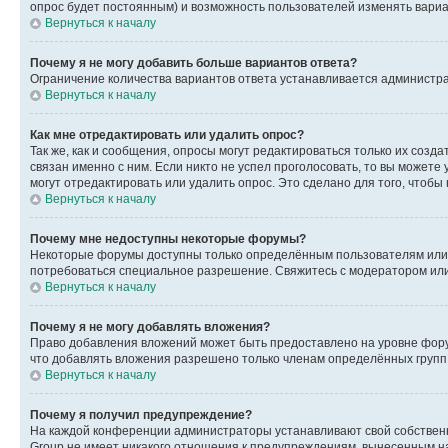
опрос будет постоянным) и возможность пользователей изменять вариан
Вернуться к началу
Почему я не могу добавить больше вариантов ответа?
Ограничение количества вариантов ответа устанавливается администр
Вернуться к началу
Как мне отредактировать или удалить опрос?
Так же, как и сообщения, опросы могут редактироваться только их соз
связан именно с ним. Если никто не успел проголосовать, то вы можете
могут отредактировать или удалить опрос. Это сделано для того, чтобы
Вернуться к началу
Почему мне недоступны некоторые форумы?
Некоторые форумы доступны только определённым пользователям или г
потребоваться специальное разрешение. Свяжитесь с модератором ил
Вернуться к началу
Почему я не могу добавлять вложения?
Право добавления вложений может быть предоставлено на уровне фору
что добавлять вложения разрешено только членам определённых групп.
Вернуться к началу
Почему я получил предупреждение?
На каждой конференции администраторы устанавливают свой собственн
Group не имеет никакого отношения к предупреждениям, вынесенным на