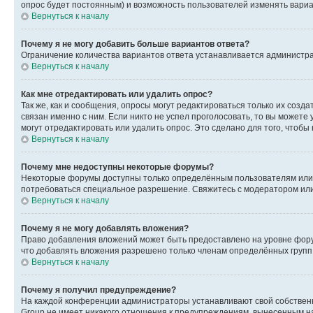
опрос будет постоянным) и возможность пользователей изменять вариан
Вернуться к началу
Почему я не могу добавить больше вариантов ответа?
Ограничение количества вариантов ответа устанавливается администр
Вернуться к началу
Как мне отредактировать или удалить опрос?
Так же, как и сообщения, опросы могут редактироваться только их соз
связан именно с ним. Если никто не успел проголосовать, то вы можете
могут отредактировать или удалить опрос. Это сделано для того, чтобы
Вернуться к началу
Почему мне недоступны некоторые форумы?
Некоторые форумы доступны только определённым пользователям или г
потребоваться специальное разрешение. Свяжитесь с модератором ил
Вернуться к началу
Почему я не могу добавлять вложения?
Право добавления вложений может быть предоставлено на уровне фору
что добавлять вложения разрешено только членам определённых групп.
Вернуться к началу
Почему я получил предупреждение?
На каждой конференции администраторы устанавливают свой собственн
Group не имеет никакого отношения к предупреждениям, вынесенным на