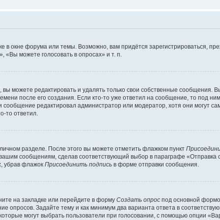
е в окне форума или темы. Возможно, вам придётся зарегистрироваться, пр
 «Вы можете голосовать в опросах» и т. п.
вы можете редактировать и удалять только свои собственные сообщения. В
емени после его создания. Если кто-то уже ответил на сообщение, то под ни
сли сообщение редактировал администратор или модератор, хотя они могут са
о-то ответил.
 личном разделе. После этого вы можете отметить флажком пункт
Присоедини
 вашим сообщениям, сделав соответствующий выбор в параграфе «Отправка 
х, убрав флажок
Присоединить подпись
в форме отправки сообщения.
ите на закладке или перейдите в форму
Создать опрос
под основной формой
ние опросов. Задайте тему и как минимум два варианта ответа в соответству
 которые могут выбрать пользователи при голосовании, с помощью опции «Вар