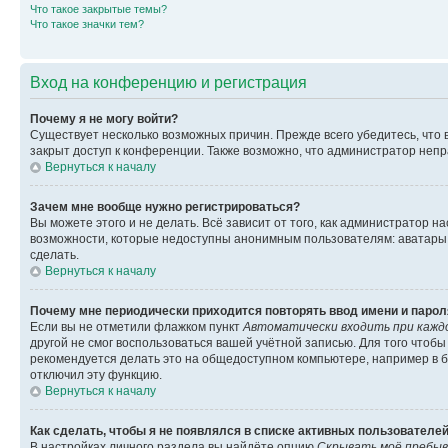
Что такое закрытые темы?
Что такое значки тем?
Вход на конференцию и регистрация
Почему я не могу войти?
Существует несколько возможных причин. Прежде всего убедитесь, что 
закрыт доступ к конференции. Также возможно, что администратор неп
Вернуться к началу
Зачем мне вообще нужно регистрироваться?
Вы можете этого и не делать. Всё зависит от того, как администратор
возможности, которые недоступны анонимным пользователям: аватары, ли
сделать.
Вернуться к началу
Почему мне периодически приходится повторять ввод имени и парол
Если вы не отметили флажком пункт
Автоматически входить при кажд
другой не смог воспользоваться вашей учётной записью. Для того чтоб
рекомендуется делать это на общедоступном компьютере, например в би
отключил эту функцию.
Вернуться к началу
Как сделать, чтобы я не появлялся в списке активных пользователе
В настройках личного раздела вы найдёте опцию
Скрывать моё пребыв