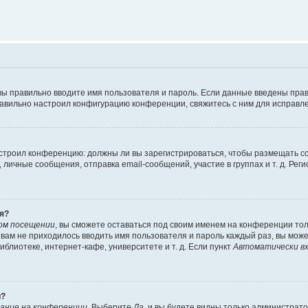
вы правильно вводите имя пользователя и пароль. Если данные введены прав
равильно настроил конфигурацию конференции, свяжитесь с ним для исправле
 настроил конференцию: должны ли вы зарегистрироваться, чтобы размещать 
чные сообщения, отправка email-сообщений, участие в группах и т. д. Регис
я?
ом посещении
, вы сможете оставаться под своим именем на конференции тол
ы вам не приходилось вводить имя пользователя и пароль каждый раз, вы мож
блиотеке, интернет-кафе, университете и т. д. Если пункт
Автоматически вх
й?
ание на конференции
. Выберите
Да
, и вы будете видны только администрат