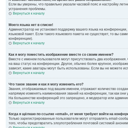
Если вы уверены, что правильно указали часовой пояс и настройку лет
устранения проблемы.
Вернуться к началу
Моего языка нет в списке!
Администратор не установил поддержку вашего языка на конференции, 
языковой пакет. Если такого языкового пакета не существует, то вы с
конференции).
Вернуться к началу
Как я могу поместить изображение вместе со своим именем?
Вместе с именем пользователя могут присутствовать два изображения. О
на ваш статус на конференции. Другое, обычно более крупное, изображе
зависит, какие аватары могут быть использованы. Если вы не можете 
Вернуться к началу
Что такое звание и как я могу изменить его?
Звания, отображаемые под вашим именем, отражают количество созда
напрямую изменять наименования званий на конференции, так как они 
На большинстве конференций это запрещено, и модератор или админис
Вернуться к началу
Когда я щёлкаю по ссылке «email», от меня требуют войти на конфе
Только зарегистрированные пользователи могут отправлять email-сооб
того, чтобы предотвратить злоупотребления почтовой системой анони
Вернуться к началу