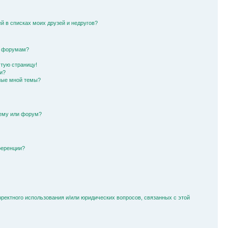
й в списках моих друзей и недругов?
и форумам?
стую страницу!
и?
ные мной темы?
тему или форум?
ференции?
рректного использования и/или юридических вопросов, связанных с этой