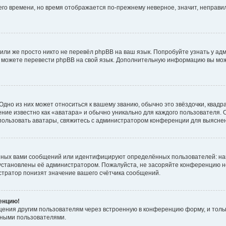
него времени, но время отображается по-прежнему неверное, значит, неправ
или же просто никто не перевёл phpBB на ваш язык. Попробуйте узнать у ад
ами можете перевести phpBB на свой язык. Дополнительную информацию вы мо
дно из них может относиться к вашему званию, обычно это звёздочки, квадр
ние известно как «аватара» и обычно уникально для каждого пользователя. О
использовать аватары, свяжитесь с администратором конференции для выясне
нных вами сообщений или идентифицируют определённых пользователей: на
установлены её администратором. Пожалуйста, не засоряйте конференцию н
тратор понизят значение вашего счётчика сообщений.
ренцию!
щения другим пользователям через встроенную в конференцию форму, и толь
мными пользователями.