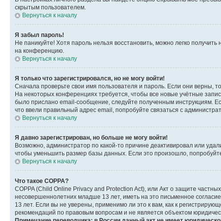
скрытым пользователем.
Вернуться к началу
Я забыл пароль!
Не паникуйте! Хотя пароль нельзя восстановить, можно легко получить
на конференцию.
Вернуться к началу
Я только что зарегистрировался, но не могу войти!
Сначала проверьте свои имя пользователя и пароль. Если они верны, т
На некоторых конференциях требуется, чтобы все новые учётные запис
было прислано email-сообщение, следуйте полученным инструкциям. Есл
что ввели правильный адрес email, попробуйте связаться с администра
Вернуться к началу
Я давно зарегистрирован, но больше не могу войти!
Возможно, администратор по какой-то причине деактивировал или удал
чтобы уменьшить размер базы данных. Если это произошло, попробуйте 
Вернуться к началу
Что такое COPPA?
COPPA (Child Online Privacy and Protection Act), или Акт о защите час
несовершеннолетних младше 13 лет, иметь на это письменное согласи
13 лет. Если вы не уверены, применимо ли это к вам, как к регистриру
рекомендаций по правовым вопросам и не является объектом юридичес
Примечание переводчика: в России данный акт не имеет юридическо