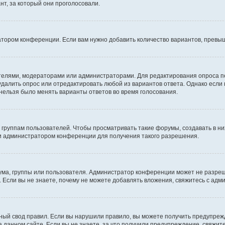
т, за который они проголосовали.
атором конференции. Если вам нужно добавить количество вариантов, превы
дателями, модераторами или администраторами. Для редактирования опроса п
 удалить опрос или отредактировать любой из вариантов ответа. Однако если
 нельзя было менять варианты ответов во время голосования.
руппам пользователей. Чтобы просматривать такие форумы, создавать в них
и администратором конференции для получения такого разрешения.
ма, группы или пользователя. Администратор конференции может не разре
 Если вы не знаете, почему не можете добавлять вложения, свяжитесь с ад
ый свод правил. Если вы нарушили правило, вы можете получить предупреж
 данном сайте. Если вы не знаете, за что получили предупреждение, свяжи