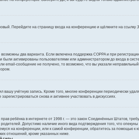
 новый. Перейдите на страницу входа на конференцию и щёлкните на ссылку
З
о возможны два варианта. Если включена поддержка COPPA и при регистрации 
и были активированы пользователями или администратором до входа в систе
и email-сообщение не получено, то возможно, что вы указали неправильный 
тором.
ил вашу учётную запись. Кроме того, многие конференции периодически уда
зарегистрироваться снова и активнее участвовать в дискуссиях.
тных прав ребёнка в интернете от 1998 г. — это закон Соединённых Штатов, т
е родителей. Допустимо наличие иного вида подтверждения того, что опек
ющемуся на конференции, или к самой конференции, обратитесь за помощью к 
ких отношений, кроме указанных ниже.
й силы.