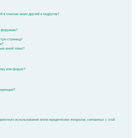
й в списках моих друзей и недругов?
и форумам?
стую страницу!
и?
ные мной темы?
тему или форум?
ференции?
рректного использования и/или юридических вопросов, связанных с этой