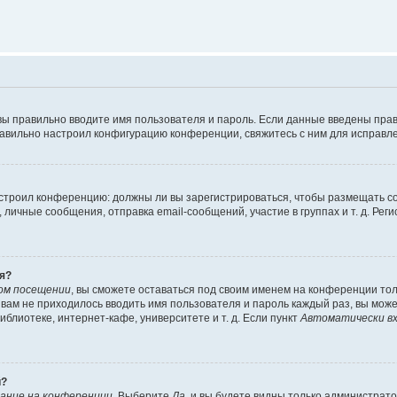
вы правильно вводите имя пользователя и пароль. Если данные введены прав
равильно настроил конфигурацию конференции, свяжитесь с ним для исправле
 настроил конференцию: должны ли вы зарегистрироваться, чтобы размещать 
чные сообщения, отправка email-сообщений, участие в группах и т. д. Регис
я?
ом посещении
, вы сможете оставаться под своим именем на конференции тол
ы вам не приходилось вводить имя пользователя и пароль каждый раз, вы мож
блиотеке, интернет-кафе, университете и т. д. Если пункт
Автоматически вх
й?
ание на конференции
. Выберите
Да
, и вы будете видны только администрат