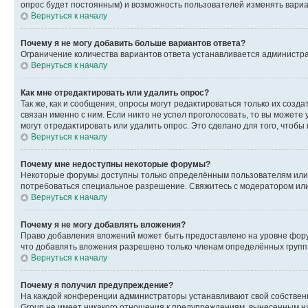
опрос будет постоянным) и возможность пользователей изменять вариан
Вернуться к началу
Почему я не могу добавить больше вариантов ответа?
Ограничение количества вариантов ответа устанавливается администр
Вернуться к началу
Как мне отредактировать или удалить опрос?
Так же, как и сообщения, опросы могут редактироваться только их соз
связан именно с ним. Если никто не успел проголосовать, то вы можете
могут отредактировать или удалить опрос. Это сделано для того, чтобы
Вернуться к началу
Почему мне недоступны некоторые форумы?
Некоторые форумы доступны только определённым пользователям или г
потребоваться специальное разрешение. Свяжитесь с модератором ил
Вернуться к началу
Почему я не могу добавлять вложения?
Право добавления вложений может быть предоставлено на уровне фору
что добавлять вложения разрешено только членам определённых групп.
Вернуться к началу
Почему я получил предупреждение?
На каждой конференции администраторы устанавливают свой собственн
Group не имеет никакого отношения к предупреждениям, вынесенным на