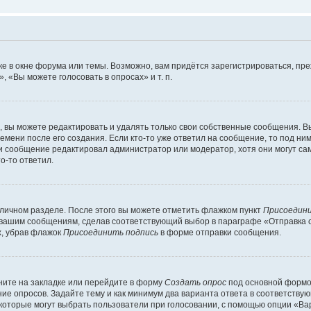
е в окне форума или темы. Возможно, вам придётся зарегистрироваться, пр
 «Вы можете голосовать в опросах» и т. п.
вы можете редактировать и удалять только свои собственные сообщения. В
емени после его создания. Если кто-то уже ответил на сообщение, то под ни
сли сообщение редактировал администратор или модератор, хотя они могут са
о-то ответил.
 личном разделе. После этого вы можете отметить флажком пункт
Присоедини
 вашим сообщениям, сделав соответствующий выбор в параграфе «Отправка 
х, убрав флажок
Присоединить подпись
в форме отправки сообщения.
ите на закладке или перейдите в форму
Создать опрос
под основной формой
ние опросов. Задайте тему и как минимум два варианта ответа в соответству
 которые могут выбрать пользователи при голосовании, с помощью опции «Вар