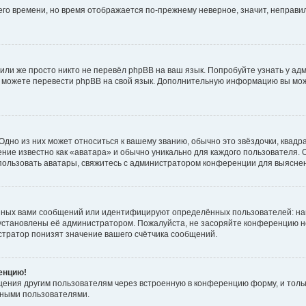
него времени, но время отображается по-прежнему неверное, значит, неправ
или же просто никто не перевёл phpBB на ваш язык. Попробуйте узнать у ад
ами можете перевести phpBB на свой язык. Дополнительную информацию вы мо
дно из них может относиться к вашему званию, обычно это звёздочки, квадр
ние известно как «аватара» и обычно уникально для каждого пользователя. О
использовать аватары, свяжитесь с администратором конференции для выясне
нных вами сообщений или идентифицируют определённых пользователей: на
установлены её администратором. Пожалуйста, не засоряйте конференцию н
тратор понизят значение вашего счётчика сообщений.
ренцию!
щения другим пользователям через встроенную в конференцию форму, и толь
мными пользователями.