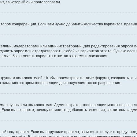
т, за который они проголосовали.
атором конференции. Если вам нужно добавить количество вариантов, превы
дателями, модераторами или администраторами. Для редактирования опроса п
 удалить опрос или отредактировать любой из вариантов ответа. Однако если
 нельзя было менять варианты ответов во время голосования.
руппам пользователей. Чтобы просматривать такие форумы, создавать в них
и администратором конференции для получения такого разрешения.
ма, группы или пользователя. Администратор конференции может не разре
 Если вы не знаете, почему не можете добавлять вложения, свяжитесь с ад
ый свод правил. Если вы нарушили правило, вы можете получить предупреж
 данном сайте. Если вы не знаете, за что получили предупреждение, свяжи