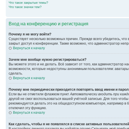
Что такое закрытые темы?
Что такое значки тем?
Вход на конференцию и регистрация
Почему я не могу войти?
Существует несколько возможных причин. Прежде всего убедитесь, что 
закрыт доступ к конференции. Также возможно, что администратор неп
Вернуться к началу
Зачем мне вообще нужно регистрироваться?
Вы можете этого и не делать. Всё зависит от того, как администратор
возможности, которые недоступны анонимным пользователям: аватары, ли
сделать.
Вернуться к началу
Почему мне периодически приходится повторять ввод имени и парол
Если вы не отметили флажком пункт
Автоматически входить при кажд
другой не смог воспользоваться вашей учётной записью. Для того чтоб
рекомендуется делать это на общедоступном компьютере, например в би
отключил эту функцию.
Вернуться к началу
Как сделать, чтобы я не появлялся в списке активных пользователе
В настройках личного раздела вы найдёте опцию
Скрывать моё пребыв