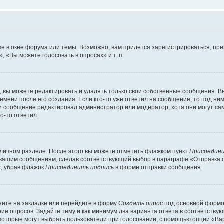
е в окне форума или темы. Возможно, вам придётся зарегистрироваться, пр
 «Вы можете голосовать в опросах» и т. п.
вы можете редактировать и удалять только свои собственные сообщения. В
емени после его создания. Если кто-то уже ответил на сообщение, то под ни
сли сообщение редактировал администратор или модератор, хотя они могут са
о-то ответил.
 личном разделе. После этого вы можете отметить флажком пункт
Присоедини
 вашим сообщениям, сделав соответствующий выбор в параграфе «Отправка 
х, убрав флажок
Присоединить подпись
в форме отправки сообщения.
ите на закладке или перейдите в форму
Создать опрос
под основной формой
ние опросов. Задайте тему и как минимум два варианта ответа в соответству
 которые могут выбрать пользователи при голосовании, с помощью опции «Вар