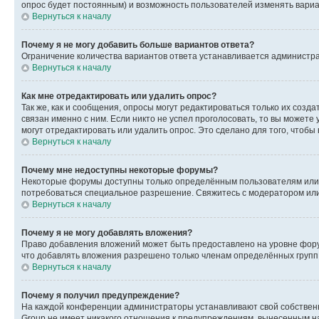
опрос будет постоянным) и возможность пользователей изменять вариан
Вернуться к началу
Почему я не могу добавить больше вариантов ответа?
Ограничение количества вариантов ответа устанавливается администр
Вернуться к началу
Как мне отредактировать или удалить опрос?
Так же, как и сообщения, опросы могут редактироваться только их соз
связан именно с ним. Если никто не успел проголосовать, то вы можете
могут отредактировать или удалить опрос. Это сделано для того, чтобы
Вернуться к началу
Почему мне недоступны некоторые форумы?
Некоторые форумы доступны только определённым пользователям или г
потребоваться специальное разрешение. Свяжитесь с модератором ил
Вернуться к началу
Почему я не могу добавлять вложения?
Право добавления вложений может быть предоставлено на уровне фору
что добавлять вложения разрешено только членам определённых групп.
Вернуться к началу
Почему я получил предупреждение?
На каждой конференции администраторы устанавливают свой собственн
Group не имеет никакого отношения к предупреждениям, вынесенным на