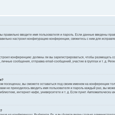
вы правильно вводите имя пользователя и пароль. Если данные введены прав
равильно настроил конфигурацию конференции, свяжитесь с ним для исправле
 настроил конференцию: должны ли вы зарегистрироваться, чтобы размещать 
чные сообщения, отправка email-сообщений, участие в группах и т. д. Регис
я?
ом посещении
, вы сможете оставаться под своим именем на конференции тол
ы вам не приходилось вводить имя пользователя и пароль каждый раз, вы мож
блиотеке, интернет-кафе, университете и т. д. Если пункт
Автоматически вх
й?
ание на конференции
. Выберите
Да
, и вы будете видны только администрат