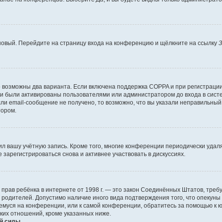
 новый. Перейдите на страницу входа на конференцию и щёлкните на ссылку
З
о возможны два варианта. Если включена поддержка COPPA и при регистрации 
и были активированы пользователями или администратором до входа в систе
и email-сообщение не получено, то возможно, что вы указали неправильный 
тором.
ил вашу учётную запись. Кроме того, многие конференции периодически уда
зарегистрироваться снова и активнее участвовать в дискуссиях.
тных прав ребёнка в интернете от 1998 г. — это закон Соединённых Штатов, т
е родителей. Допустимо наличие иного вида подтверждения того, что опек
ющемуся на конференции, или к самой конференции, обратитесь за помощью к 
ких отношений, кроме указанных ниже.
й силы.