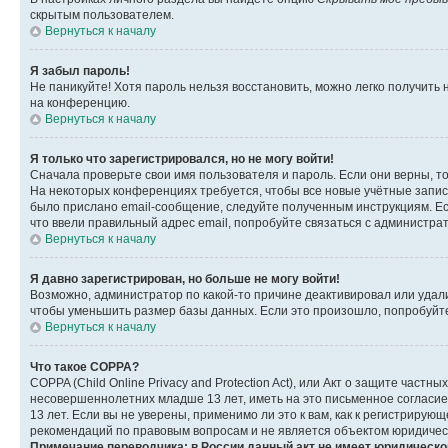
скрытым пользователем.
Вернуться к началу
Я забыл пароль!
Не паникуйте! Хотя пароль нельзя восстановить, можно легко получить
на конференцию.
Вернуться к началу
Я только что зарегистрировался, но не могу войти!
Сначала проверьте свои имя пользователя и пароль. Если они верны, т
На некоторых конференциях требуется, чтобы все новые учётные запис
было прислано email-сообщение, следуйте полученным инструкциям. Есл
что ввели правильный адрес email, попробуйте связаться с администра
Вернуться к началу
Я давно зарегистрирован, но больше не могу войти!
Возможно, администратор по какой-то причине деактивировал или удал
чтобы уменьшить размер базы данных. Если это произошло, попробуйте 
Вернуться к началу
Что такое COPPA?
COPPA (Child Online Privacy and Protection Act), или Акт о защите час
несовершеннолетних младше 13 лет, иметь на это письменное согласи
13 лет. Если вы не уверены, применимо ли это к вам, как к регистриру
рекомендаций по правовым вопросам и не является объектом юридичес
Примечание переводчика: в России данный акт не имеет юридическо