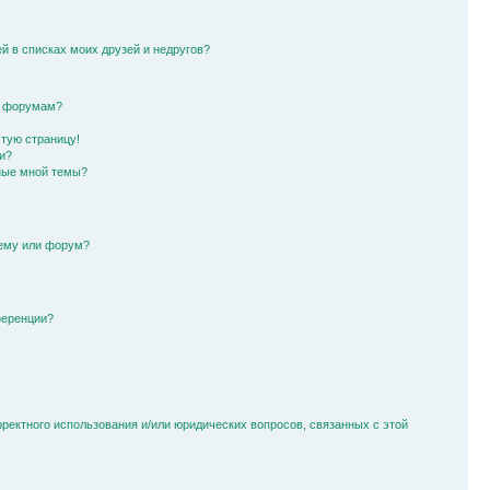
й в списках моих друзей и недругов?
и форумам?
стую страницу!
и?
ные мной темы?
тему или форум?
ференции?
рректного использования и/или юридических вопросов, связанных с этой