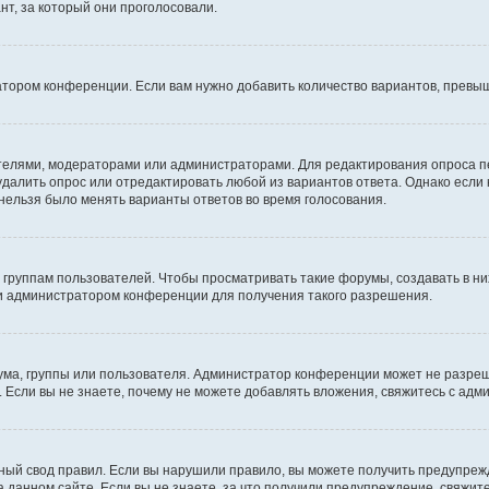
т, за который они проголосовали.
атором конференции. Если вам нужно добавить количество вариантов, превы
дателями, модераторами или администраторами. Для редактирования опроса п
 удалить опрос или отредактировать любой из вариантов ответа. Однако если
 нельзя было менять варианты ответов во время голосования.
руппам пользователей. Чтобы просматривать такие форумы, создавать в них
и администратором конференции для получения такого разрешения.
ма, группы или пользователя. Администратор конференции может не разре
 Если вы не знаете, почему не можете добавлять вложения, свяжитесь с ад
ый свод правил. Если вы нарушили правило, вы можете получить предупреж
 данном сайте. Если вы не знаете, за что получили предупреждение, свяжи