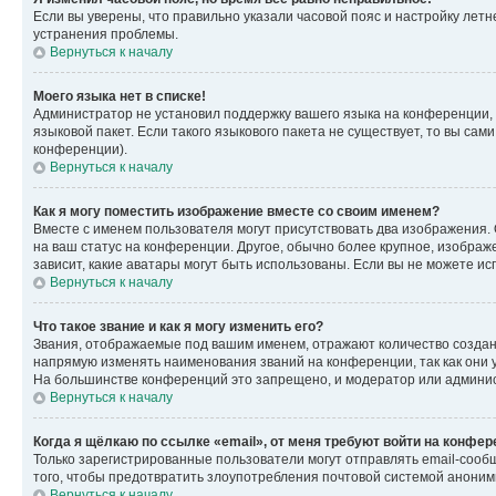
Если вы уверены, что правильно указали часовой пояс и настройку лет
устранения проблемы.
Вернуться к началу
Моего языка нет в списке!
Администратор не установил поддержку вашего языка на конференции, 
языковой пакет. Если такого языкового пакета не существует, то вы с
конференции).
Вернуться к началу
Как я могу поместить изображение вместе со своим именем?
Вместе с именем пользователя могут присутствовать два изображения. О
на ваш статус на конференции. Другое, обычно более крупное, изображе
зависит, какие аватары могут быть использованы. Если вы не можете 
Вернуться к началу
Что такое звание и как я могу изменить его?
Звания, отображаемые под вашим именем, отражают количество созда
напрямую изменять наименования званий на конференции, так как они 
На большинстве конференций это запрещено, и модератор или админис
Вернуться к началу
Когда я щёлкаю по ссылке «email», от меня требуют войти на конфе
Только зарегистрированные пользователи могут отправлять email-сооб
того, чтобы предотвратить злоупотребления почтовой системой анони
Вернуться к началу