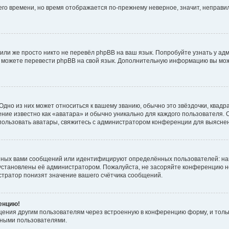
него времени, но время отображается по-прежнему неверное, значит, неправ
или же просто никто не перевёл phpBB на ваш язык. Попробуйте узнать у ад
ами можете перевести phpBB на свой язык. Дополнительную информацию вы мо
дно из них может относиться к вашему званию, обычно это звёздочки, квадр
ние известно как «аватара» и обычно уникально для каждого пользователя. О
использовать аватары, свяжитесь с администратором конференции для выясне
нных вами сообщений или идентифицируют определённых пользователей: на
установлены её администратором. Пожалуйста, не засоряйте конференцию н
тратор понизят значение вашего счётчика сообщений.
ренцию!
щения другим пользователям через встроенную в конференцию форму, и толь
мными пользователями.