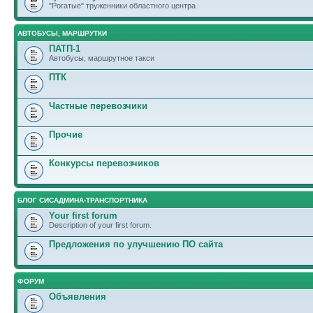
"Рогатые" труженники областного центра
АВТОБУСЫ, МАРШРУТКИ
ПАТП-1
Автобусы, маршрутное такси
ПТК
Частные перевозчики
Прочие
Конкурсы перевозчиков
БЛОГ СИСАДМИНА-ТРАНСПОРТНИКА
Your first forum
Description of your first forum.
Предложения по улучшению ПО сайта
ФОРУМ
Объявления