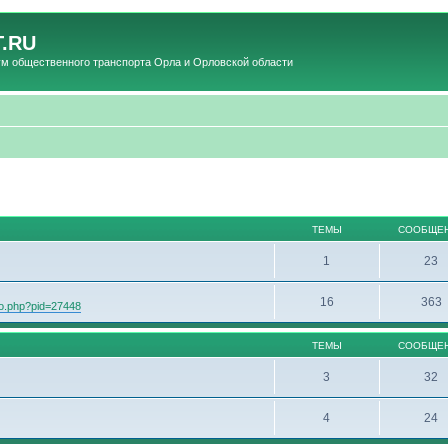
.RU
общественного транспорта Орла и Орловской области
ТЕМЫ
СООБЩЕ
1
23
16
363
oto.php?pid=27448
ТЕМЫ
СООБЩЕ
3
32
4
24