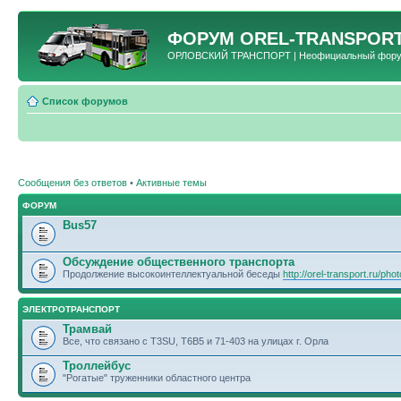
ФОРУМ
OREL-TRANSPORT
ОРЛОВСКИЙ ТРАНСПОРТ | Неофициальный форум 
Список форумов
Сообщения без ответов
•
Активные темы
ФОРУМ
Bus57
Обсуждение общественного транспорта
Продолжение высокоинтеллектуальной беседы
http://orel-transport.ru/ph
ЭЛЕКТРОТРАНСПОРТ
Трамвай
Все, что связано с T3SU, T6B5 и 71-403 на улицах г. Орла
Троллейбус
"Рогатые" труженники областного центра