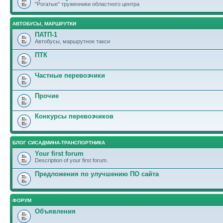
"Рогатые" труженники областного центра
АВТОБУСЫ, МАРШРУТКИ
ПАТП-1
Автобусы, маршрутное такси
ПТК
Частные перевозчики
Прочие
Конкурсы перевозчиков
БЛОГ СИСАДМИНА-ТРАНСПОРТНИКА
Your first forum
Description of your first forum.
Предложения по улучшению ПО сайта
ФОРУМ
Объявления