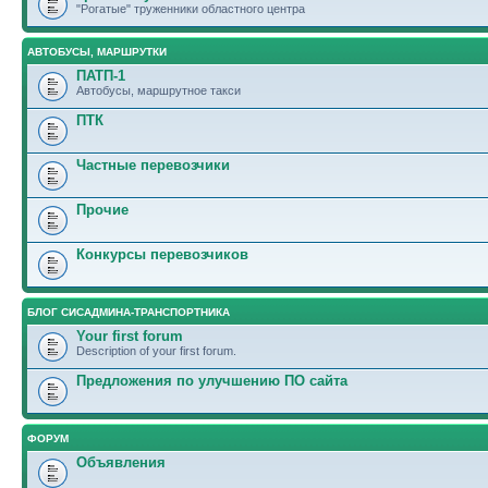
"Рогатые" труженники областного центра
АВТОБУСЫ, МАРШРУТКИ
ПАТП-1
Автобусы, маршрутное такси
ПТК
Частные перевозчики
Прочие
Конкурсы перевозчиков
БЛОГ СИСАДМИНА-ТРАНСПОРТНИКА
Your first forum
Description of your first forum.
Предложения по улучшению ПО сайта
ФОРУМ
Объявления