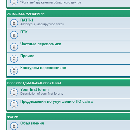
"Рогатые" труженники областного центра
АВТОБУСЫ, МАРШРУТКИ
ПАТП-1
Автобусы, маршрутное такси
ПТК
Частные перевозчики
Прочие
Конкурсы перевозчиков
БЛОГ СИСАДМИНА-ТРАНСПОРТНИКА
Your first forum
Description of your first forum.
Предложения по улучшению ПО сайта
ФОРУМ
Объявления