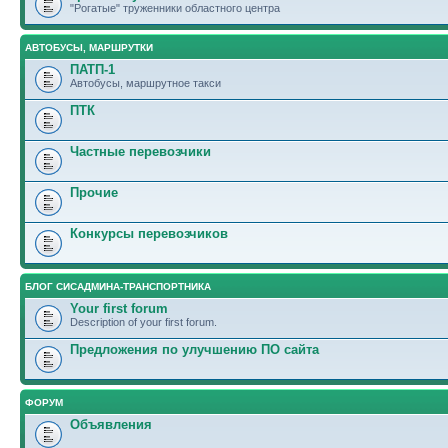
"Рогатые" труженники областного центра
АВТОБУСЫ, МАРШРУТКИ
ПАТП-1
Автобусы, маршрутное такси
ПТК
Частные перевозчики
Прочие
Конкурсы перевозчиков
БЛОГ СИСАДМИНА-ТРАНСПОРТНИКА
Your first forum
Description of your first forum.
Предложения по улучшению ПО сайта
ФОРУМ
Объявления