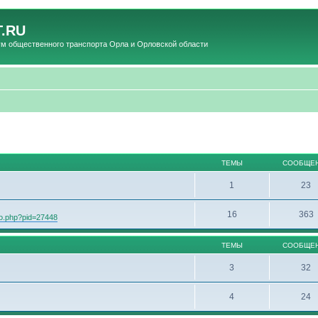
.RU
общественного транспорта Орла и Орловской области
ТЕМЫ
СООБЩЕ
1
23
16
363
oto.php?pid=27448
ТЕМЫ
СООБЩЕ
3
32
4
24