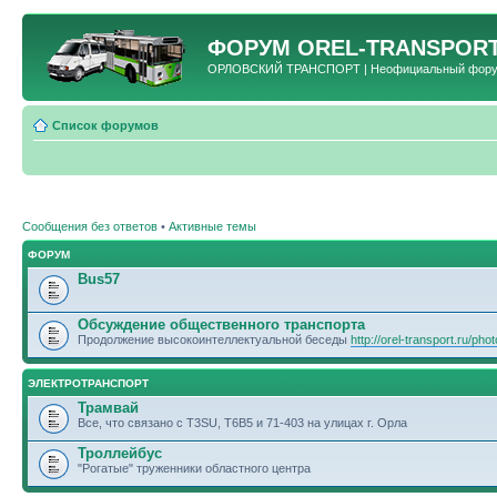
ФОРУМ
OREL-TRANSPORT
ОРЛОВСКИЙ ТРАНСПОРТ | Неофициальный форум 
Список форумов
Сообщения без ответов
•
Активные темы
ФОРУМ
Bus57
Обсуждение общественного транспорта
Продолжение высокоинтеллектуальной беседы
http://orel-transport.ru/ph
ЭЛЕКТРОТРАНСПОРТ
Трамвай
Все, что связано с T3SU, T6B5 и 71-403 на улицах г. Орла
Троллейбус
"Рогатые" труженники областного центра