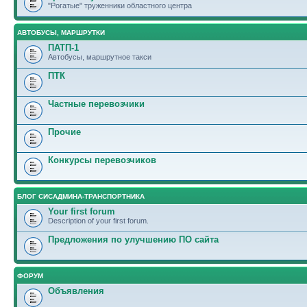
"Рогатые" труженники областного центра
АВТОБУСЫ, МАРШРУТКИ
ПАТП-1
Автобусы, маршрутное такси
ПТК
Частные перевозчики
Прочие
Конкурсы перевозчиков
БЛОГ СИСАДМИНА-ТРАНСПОРТНИКА
Your first forum
Description of your first forum.
Предложения по улучшению ПО сайта
ФОРУМ
Объявления