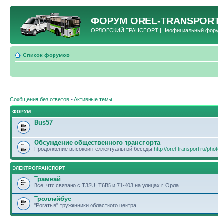
ФОРУМ
OREL-TRANSPORT
ОРЛОВСКИЙ ТРАНСПОРТ | Неофициальный форум 
Список форумов
Сообщения без ответов
•
Активные темы
ФОРУМ
Bus57
Обсуждение общественного транспорта
Продолжение высокоинтеллектуальной беседы
http://orel-transport.ru/ph
ЭЛЕКТРОТРАНСПОРТ
Трамвай
Все, что связано с T3SU, T6B5 и 71-403 на улицах г. Орла
Троллейбус
"Рогатые" труженники областного центра