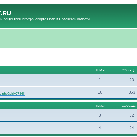
.RU
общественного транспорта Орла и Орловской области
ТЕМЫ
СООБЩЕ
1
23
16
363
oto.php?pid=27448
ТЕМЫ
СООБЩЕ
3
32
4
24