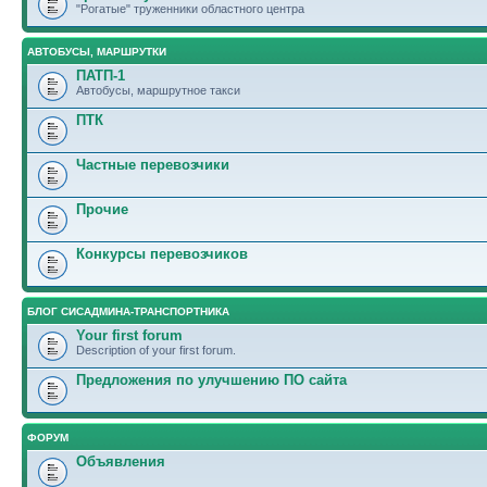
"Рогатые" труженники областного центра
АВТОБУСЫ, МАРШРУТКИ
ПАТП-1
Автобусы, маршрутное такси
ПТК
Частные перевозчики
Прочие
Конкурсы перевозчиков
БЛОГ СИСАДМИНА-ТРАНСПОРТНИКА
Your first forum
Description of your first forum.
Предложения по улучшению ПО сайта
ФОРУМ
Объявления