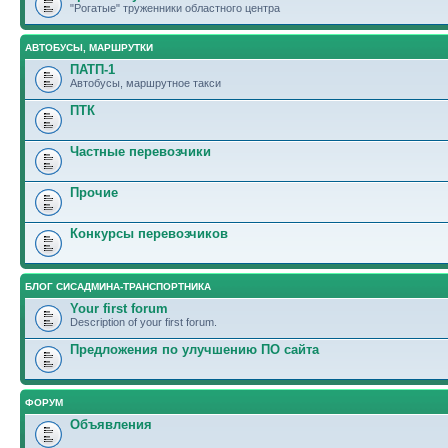
"Рогатые" труженники областного центра
АВТОБУСЫ, МАРШРУТКИ
ПАТП-1
Автобусы, маршрутное такси
ПТК
Частные перевозчики
Прочие
Конкурсы перевозчиков
БЛОГ СИСАДМИНА-ТРАНСПОРТНИКА
Your first forum
Description of your first forum.
Предложения по улучшению ПО сайта
ФОРУМ
Объявления