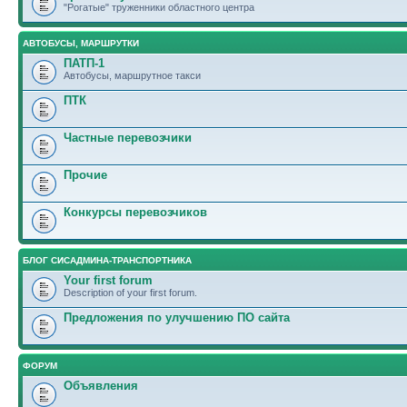
"Рогатые" труженники областного центра
АВТОБУСЫ, МАРШРУТКИ
ПАТП-1
Автобусы, маршрутное такси
ПТК
Частные перевозчики
Прочие
Конкурсы перевозчиков
БЛОГ СИСАДМИНА-ТРАНСПОРТНИКА
Your first forum
Description of your first forum.
Предложения по улучшению ПО сайта
ФОРУМ
Объявления