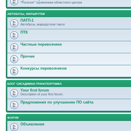
"Рогатые" труженники областного центра
АВТОБУСЫ, МАРШРУТКИ
ПАТП-1
Автобусы, маршрутное такси
ПТК
Частные перевозчики
Прочие
Конкурсы перевозчиков
БЛОГ СИСАДМИНА-ТРАНСПОРТНИКА
Your first forum
Description of your first forum.
Предложения по улучшению ПО сайта
ФОРУМ
Объявления