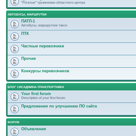
"Рогатые" труженники областного центра
АВТОБУСЫ, МАРШРУТКИ
ПАТП-1
Автобусы, маршрутное такси
ПТК
Частные перевозчики
Прочие
Конкурсы перевозчиков
БЛОГ СИСАДМИНА-ТРАНСПОРТНИКА
Your first forum
Description of your first forum.
Предложения по улучшению ПО сайта
ФОРУМ
Объявления