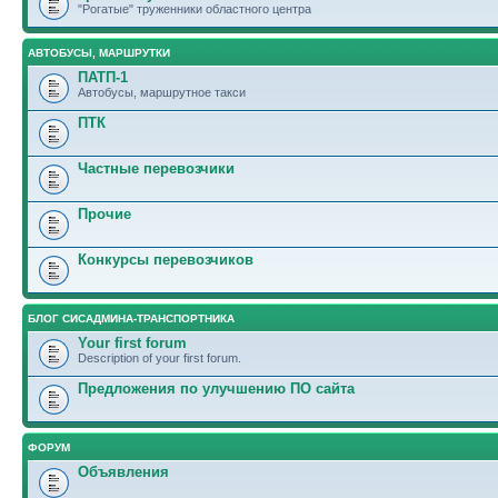
"Рогатые" труженники областного центра
АВТОБУСЫ, МАРШРУТКИ
ПАТП-1
Автобусы, маршрутное такси
ПТК
Частные перевозчики
Прочие
Конкурсы перевозчиков
БЛОГ СИСАДМИНА-ТРАНСПОРТНИКА
Your first forum
Description of your first forum.
Предложения по улучшению ПО сайта
ФОРУМ
Объявления