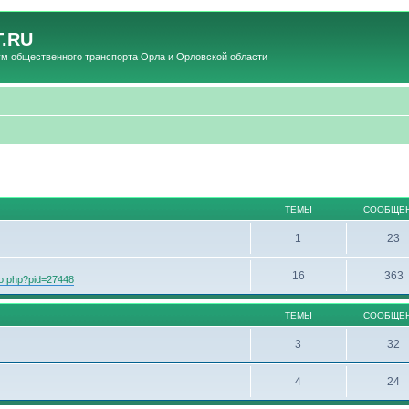
.RU
общественного транспорта Орла и Орловской области
ТЕМЫ
СООБЩЕ
1
23
16
363
oto.php?pid=27448
ТЕМЫ
СООБЩЕ
3
32
4
24