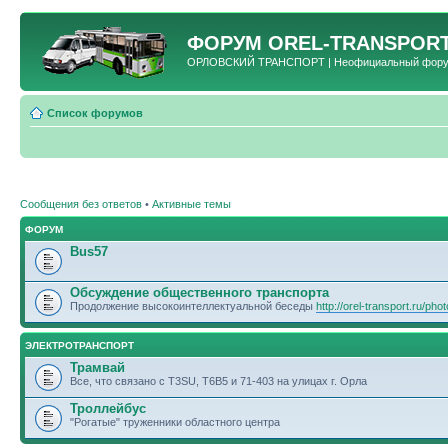
ФОРУМ
OREL-TRANSPORT
ОРЛОВСКИЙ ТРАНСПОРТ | Неофициальный форум 
Список форумов
Сообщения без ответов
•
Активные темы
ФОРУМ
Bus57
Обсуждение общественного транспорта
Продолжение высокоинтеллектуальной беседы
http://orel-transport.ru/ph
ЭЛЕКТРОТРАНСПОРТ
Трамвай
Все, что связано с T3SU, T6B5 и 71-403 на улицах г. Орла
Троллейбус
"Рогатые" труженники областного центра