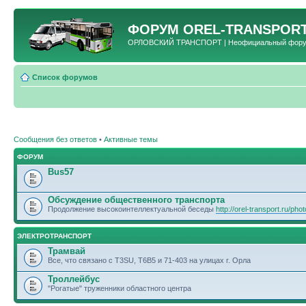
ФОРУМ
OREL-TRANSPORT
ОРЛОВСКИЙ ТРАНСПОРТ | Неофициальный форум 
Список форумов
Сообщения без ответов
•
Активные темы
ФОРУМ
Bus57
Обсуждение общественного транспорта
Продолжение высокоинтеллектуальной беседы
http://orel-transport.ru/ph
ЭЛЕКТРОТРАНСПОРТ
Трамвай
Все, что связано с T3SU, T6B5 и 71-403 на улицах г. Орла
Троллейбус
"Рогатые" труженники областного центра