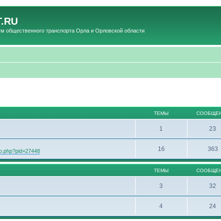
.RU
общественного транспорта Орла и Орловской области
ТЕМЫ
СООБЩЕ
1
23
16
363
oto.php?pid=27448
ТЕМЫ
СООБЩЕ
3
32
4
24