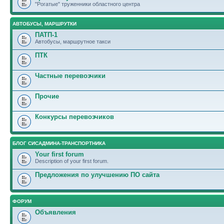
"Рогатые" труженники областного центра
АВТОБУСЫ, МАРШРУТКИ
ПАТП-1
Автобусы, маршрутное такси
ПТК
Частные перевозчики
Прочие
Конкурсы перевозчиков
БЛОГ СИСАДМИНА-ТРАНСПОРТНИКА
Your first forum
Description of your first forum.
Предложения по улучшению ПО сайта
ФОРУМ
Объявления