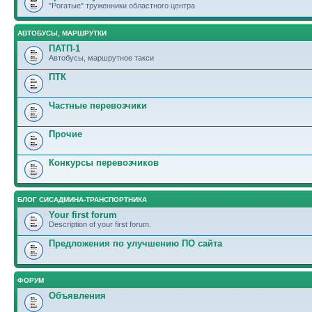
"Рогатые" труженники областного центра
АВТОБУСЫ, МАРШРУТКИ
ПАТП-1
Автобусы, маршрутное такси
ПТК
Частные перевозчики
Прочие
Конкурсы перевозчиков
БЛОГ СИСАДМИНА-ТРАНСПОРТНИКА
Your first forum
Description of your first forum.
Предложения по улучшению ПО сайта
ФОРУМ
Объявления