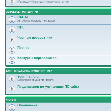
"Рогатые" труженники областного центра
АВТОБУСЫ, МАРШРУТКИ
ПАТП-1
Автобусы, маршрутное такси
ПТК
Частные перевозчики
Прочие
Конкурсы перевозчиков
БЛОГ СИСАДМИНА-ТРАНСПОРТНИКА
Your first forum
Description of your first forum.
Предложения по улучшению ПО сайта
ФОРУМ
Объявления