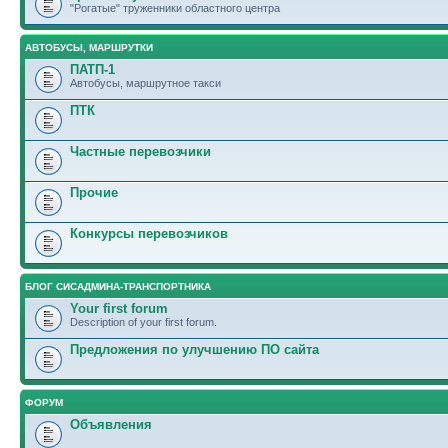
"Рогатые" труженники областного центра
АВТОБУСЫ, МАРШРУТКИ
ПАТП-1
Автобусы, маршрутное такси
ПТК
Частные перевозчики
Прочие
Конкурсы перевозчиков
БЛОГ СИСАДМИНА-ТРАНСПОРТНИКА
Your first forum
Description of your first forum.
Предложения по улучшению ПО сайта
ФОРУМ
Объявления