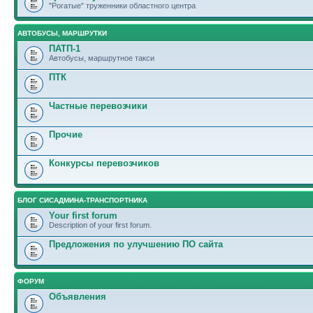
"Рогатые" труженники областного центра
АВТОБУСЫ, МАРШРУТКИ
ПАТП-1
Автобусы, маршрутное такси
ПТК
Частные перевозчики
Прочие
Конкурсы перевозчиков
БЛОГ СИСАДМИНА-ТРАНСПОРТНИКА
Your first forum
Description of your first forum.
Предложения по улучшению ПО сайта
ФОРУМ
Объявления