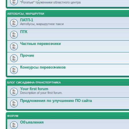
"Рогатые" труженники областного центра
АВТОБУСЫ, МАРШРУТКИ
ПАТП-1
Автобусы, маршрутное такси
ПТК
Частные перевозчики
Прочие
Конкурсы перевозчиков
БЛОГ СИСАДМИНА-ТРАНСПОРТНИКА
Your first forum
Description of your first forum.
Предложения по улучшению ПО сайта
ФОРУМ
Объявления