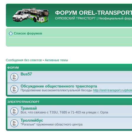
ФОРУМ
OREL-TRANSPORT
ОРЛОВСКИЙ ТРАНСПОРТ | Неофициальный форум 
Список форумов
Сообщения без ответов
•
Активные темы
ФОРУМ
Bus57
Обсуждение общественного транспорта
Продолжение высокоинтеллектуальной беседы
http://orel-transport.ru/ph
ЭЛЕКТРОТРАНСПОРТ
Трамвай
Все, что связано с T3SU, T6B5 и 71-403 на улицах г. Орла
Троллейбус
"Рогатые" труженники областного центра