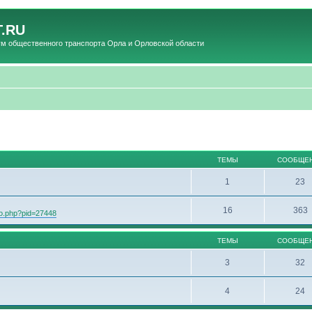
.RU
общественного транспорта Орла и Орловской области
ТЕМЫ
СООБЩЕ
1
23
16
363
oto.php?pid=27448
ТЕМЫ
СООБЩЕ
3
32
4
24