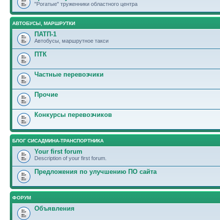
"Рогатые" труженники областного центра
АВТОБУСЫ, МАРШРУТКИ
ПАТП-1
Автобусы, маршрутное такси
ПТК
Частные перевозчики
Прочие
Конкурсы перевозчиков
БЛОГ СИСАДМИНА-ТРАНСПОРТНИКА
Your first forum
Description of your first forum.
Предложения по улучшению ПО сайта
ФОРУМ
Объявления