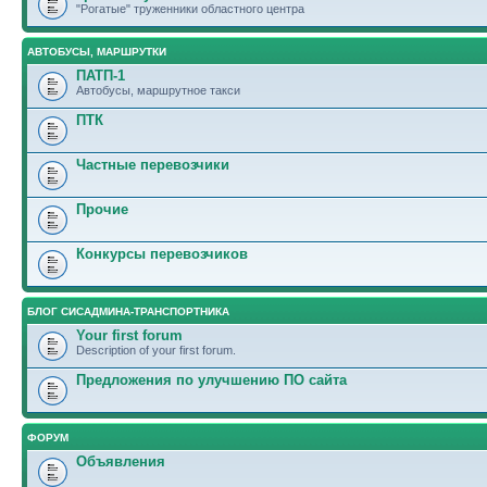
"Рогатые" труженники областного центра
АВТОБУСЫ, МАРШРУТКИ
ПАТП-1
Автобусы, маршрутное такси
ПТК
Частные перевозчики
Прочие
Конкурсы перевозчиков
БЛОГ СИСАДМИНА-ТРАНСПОРТНИКА
Your first forum
Description of your first forum.
Предложения по улучшению ПО сайта
ФОРУМ
Объявления