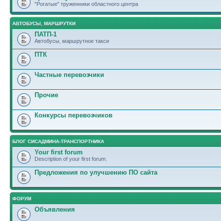
"Рогатые" труженники областного центра
АВТОБУСЫ, МАРШРУТКИ
ПАТП-1
Автобусы, маршрутное такси
ПТК
Частные перевозчики
Прочие
Конкурсы перевозчиков
БЛОГ СИСАДМИНА-ТРАНСПОРТНИКА
Your first forum
Description of your first forum.
Предложения по улучшению ПО сайта
ФОРУМ
Объявления