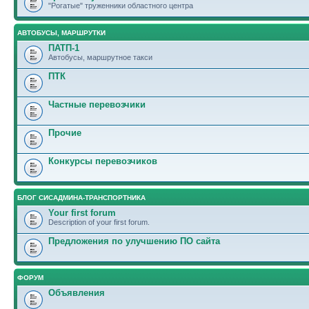
"Рогатые" труженники областного центра
АВТОБУСЫ, МАРШРУТКИ
ПАТП-1
Автобусы, маршрутное такси
ПТК
Частные перевозчики
Прочие
Конкурсы перевозчиков
БЛОГ СИСАДМИНА-ТРАНСПОРТНИКА
Your first forum
Description of your first forum.
Предложения по улучшению ПО сайта
ФОРУМ
Объявления