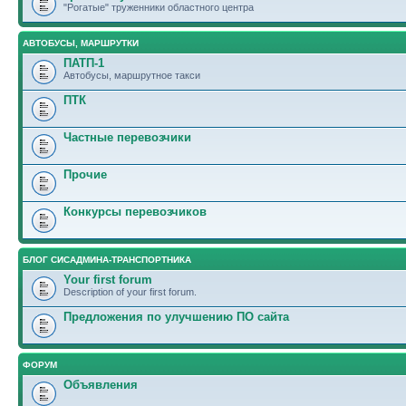
"Рогатые" труженники областного центра
АВТОБУСЫ, МАРШРУТКИ
ПАТП-1
Автобусы, маршрутное такси
ПТК
Частные перевозчики
Прочие
Конкурсы перевозчиков
БЛОГ СИСАДМИНА-ТРАНСПОРТНИКА
Your first forum
Description of your first forum.
Предложения по улучшению ПО сайта
ФОРУМ
Объявления