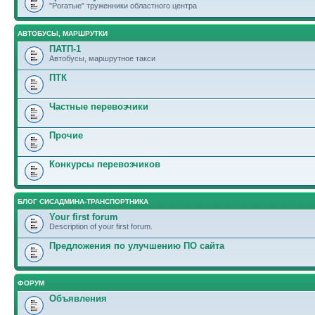
"Рогатые" труженники областного центра
АВТОБУСЫ, МАРШРУТКИ
ПАТП-1
Автобусы, маршрутное такси
ПТК
Частные перевозчики
Прочие
Конкурсы перевозчиков
БЛОГ СИСАДМИНА-ТРАНСПОРТНИКА
Your first forum
Description of your first forum.
Предложения по улучшению ПО сайта
ФОРУМ
Объявления