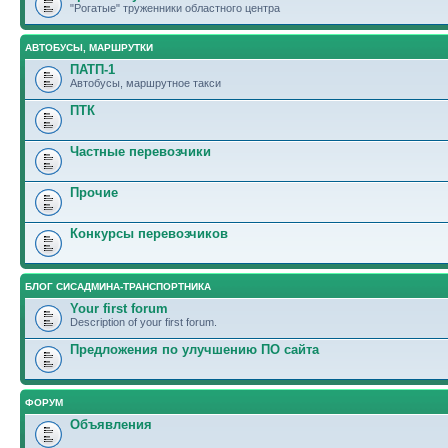
"Рогатые" труженники областного центра
АВТОБУСЫ, МАРШРУТКИ
ПАТП-1
Автобусы, маршрутное такси
ПТК
Частные перевозчики
Прочие
Конкурсы перевозчиков
БЛОГ СИСАДМИНА-ТРАНСПОРТНИКА
Your first forum
Description of your first forum.
Предложения по улучшению ПО сайта
ФОРУМ
Объявления