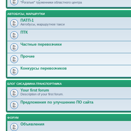
"Рогатые" труженники областного центра
АВТОБУСЫ, МАРШРУТКИ
ПАТП-1
Автобусы, маршрутное такси
ПТК
Частные перевозчики
Прочие
Конкурсы перевозчиков
БЛОГ СИСАДМИНА-ТРАНСПОРТНИКА
Your first forum
Description of your first forum.
Предложения по улучшению ПО сайта
ФОРУМ
Объявления