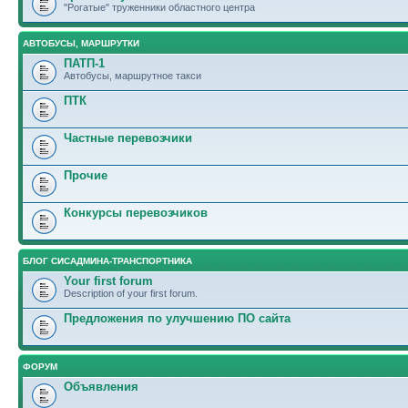
"Рогатые" труженники областного центра
АВТОБУСЫ, МАРШРУТКИ
ПАТП-1
Автобусы, маршрутное такси
ПТК
Частные перевозчики
Прочие
Конкурсы перевозчиков
БЛОГ СИСАДМИНА-ТРАНСПОРТНИКА
Your first forum
Description of your first forum.
Предложения по улучшению ПО сайта
ФОРУМ
Объявления