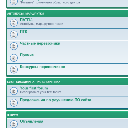
"Рогатые" труженники областного центра
АВТОБУСЫ, МАРШРУТКИ
ПАТП-1
Автобусы, маршрутное такси
ПТК
Частные перевозчики
Прочие
Конкурсы перевозчиков
БЛОГ СИСАДМИНА-ТРАНСПОРТНИКА
Your first forum
Description of your first forum.
Предложения по улучшению ПО сайта
ФОРУМ
Объявления