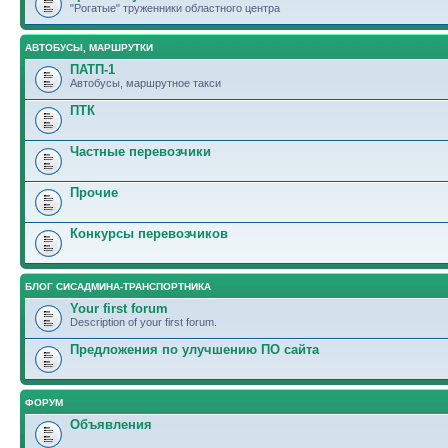
"Рогатые" труженники областного центра
АВТОБУСЫ, МАРШРУТКИ
ПАТП-1
Автобусы, маршрутное такси
ПТК
Частные перевозчики
Прочие
Конкурсы перевозчиков
БЛОГ СИСАДМИНА-ТРАНСПОРТНИКА
Your first forum
Description of your first forum.
Предложения по улучшению ПО сайта
ФОРУМ
Объявления