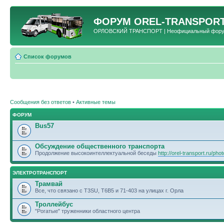
ФОРУМ
OREL-TRANSPORT
ОРЛОВСКИЙ ТРАНСПОРТ | Неофициальный форум 
Список форумов
Сообщения без ответов
•
Активные темы
ФОРУМ
Bus57
Обсуждение общественного транспорта
Продолжение высокоинтеллектуальной беседы
http://orel-transport.ru/ph
ЭЛЕКТРОТРАНСПОРТ
Трамвай
Все, что связано с T3SU, T6B5 и 71-403 на улицах г. Орла
Троллейбус
"Рогатые" труженники областного центра