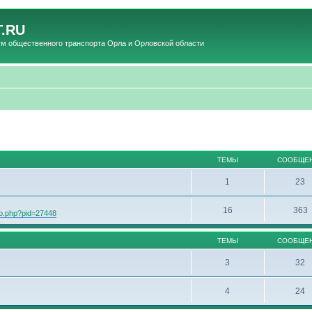
.RU
общественного транспорта Орла и Орловской области
ТЕМЫ
СООБЩЕ
1
23
16
363
oto.php?pid=27448
ТЕМЫ
СООБЩЕ
3
32
4
24