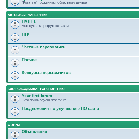
"Рогатые" труженники областного центра
АВТОБУСЫ, МАРШРУТКИ
ПАТП-1
Автобусы, маршрутное такси
ПТК
Частные перевозчики
Прочие
Конкурсы перевозчиков
БЛОГ СИСАДМИНА-ТРАНСПОРТНИКА
Your first forum
Description of your first forum.
Предложения по улучшению ПО сайта
ФОРУМ
Объявления