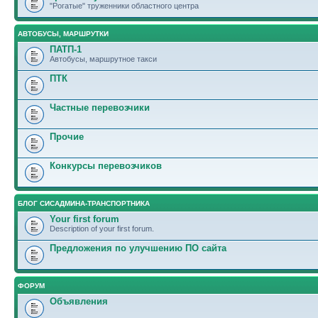
"Рогатые" труженники областного центра
АВТОБУСЫ, МАРШРУТКИ
ПАТП-1
Автобусы, маршрутное такси
ПТК
Частные перевозчики
Прочие
Конкурсы перевозчиков
БЛОГ СИСАДМИНА-ТРАНСПОРТНИКА
Your first forum
Description of your first forum.
Предложения по улучшению ПО сайта
ФОРУМ
Объявления