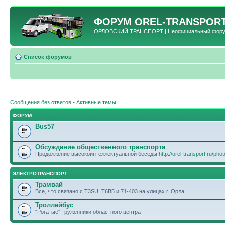
ФОРУМ
OREL-TRANSPORT
ОРЛОВСКИЙ ТРАНСПОРТ | Неофициальный форум 
Список форумов
Сообщения без ответов
•
Активные темы
ФОРУМ
Bus57
Обсуждение общественного транспорта
Продолжение высокоинтеллектуальной беседы
http://orel-transport.ru/ph
ЭЛЕКТРОТРАНСПОРТ
Трамвай
Все, что связано с T3SU, T6B5 и 71-403 на улицах г. Орла
Троллейбус
"Рогатые" труженники областного центра