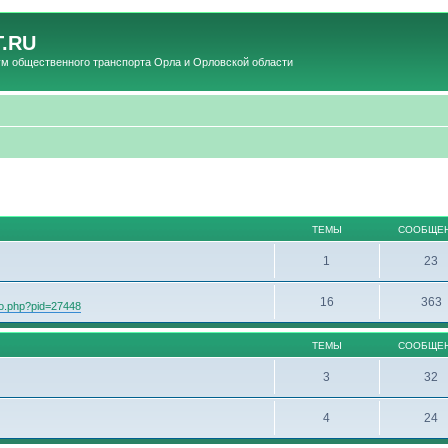
.RU
общественного транспорта Орла и Орловской области
ТЕМЫ
СООБЩЕ
1
23
16
363
oto.php?pid=27448
ТЕМЫ
СООБЩЕ
3
32
4
24