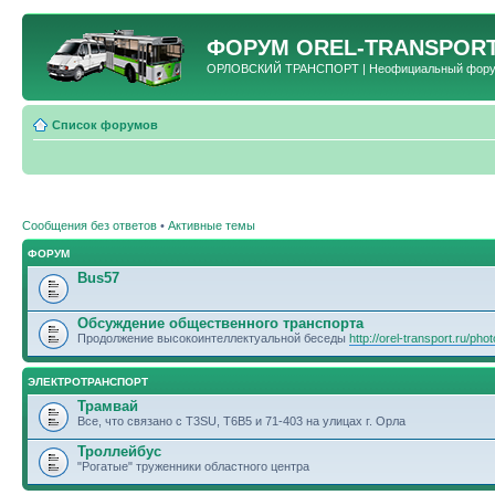
ФОРУМ
OREL-TRANSPORT
ОРЛОВСКИЙ ТРАНСПОРТ | Неофициальный форум 
Список форумов
Сообщения без ответов
•
Активные темы
ФОРУМ
Bus57
Обсуждение общественного транспорта
Продолжение высокоинтеллектуальной беседы
http://orel-transport.ru/ph
ЭЛЕКТРОТРАНСПОРТ
Трамвай
Все, что связано с T3SU, T6B5 и 71-403 на улицах г. Орла
Троллейбус
"Рогатые" труженники областного центра