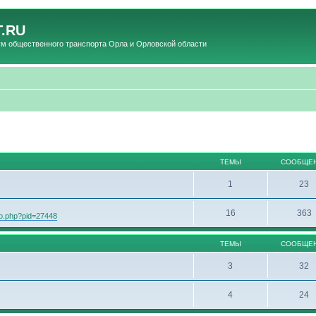
.RU
общественного транспорта Орла и Орловской области
ТЕМЫ
СООБЩЕ
1
23
16
363
oto.php?pid=27448
ТЕМЫ
СООБЩЕ
3
32
4
24