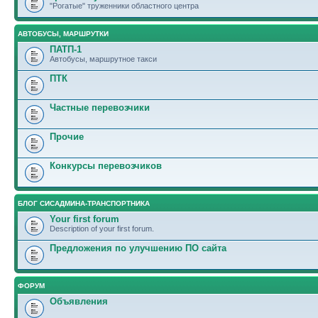
"Рогатые" труженники областного центра
АВТОБУСЫ, МАРШРУТКИ
ПАТП-1
Автобусы, маршрутное такси
ПТК
Частные перевозчики
Прочие
Конкурсы перевозчиков
БЛОГ СИСАДМИНА-ТРАНСПОРТНИКА
Your first forum
Description of your first forum.
Предложения по улучшению ПО сайта
ФОРУМ
Объявления