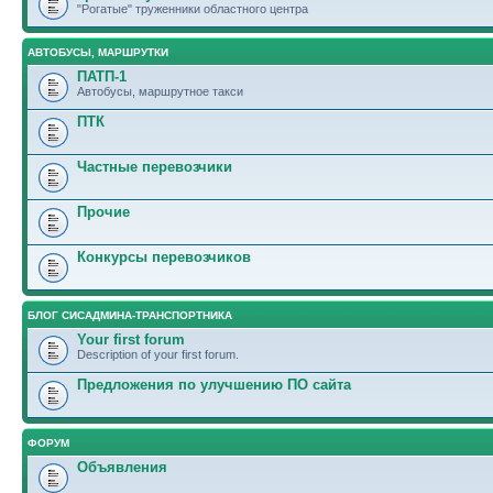
"Рогатые" труженники областного центра
АВТОБУСЫ, МАРШРУТКИ
ПАТП-1
Автобусы, маршрутное такси
ПТК
Частные перевозчики
Прочие
Конкурсы перевозчиков
БЛОГ СИСАДМИНА-ТРАНСПОРТНИКА
Your first forum
Description of your first forum.
Предложения по улучшению ПО сайта
ФОРУМ
Объявления