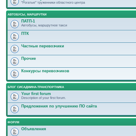
"Рогатые" труженники областного центра
АВТОБУСЫ, МАРШРУТКИ
ПАТП-1
Автобусы, маршрутное такси
ПТК
Частные перевозчики
Прочие
Конкурсы перевозчиков
БЛОГ СИСАДМИНА-ТРАНСПОРТНИКА
Your first forum
Description of your first forum.
Предложения по улучшению ПО сайта
ФОРУМ
Объявления